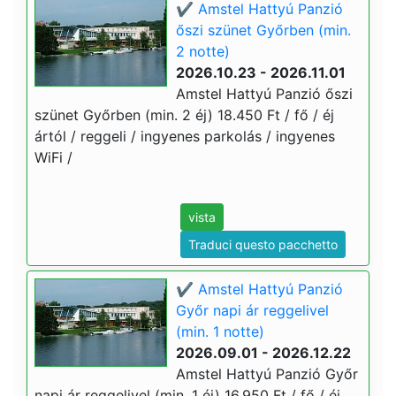
✔️ Amstel Hattyú Panzió
őszi szünet Győrben (min.
2 notte)
2026.10.23 - 2026.11.01
Amstel Hattyú Panzió őszi
szünet Győrben (min. 2 éj) 18.450 Ft / fő / éj
ártól / reggeli / ingyenes parkolás / ingyenes
WiFi /
vista
Traduci questo pacchetto
✔️ Amstel Hattyú Panzió
Győr napi ár reggelivel
(min. 1 notte)
2026.09.01 - 2026.12.22
Amstel Hattyú Panzió Győr
napi ár reggelivel (min. 1 éj) 16.950 Ft / fő / éj