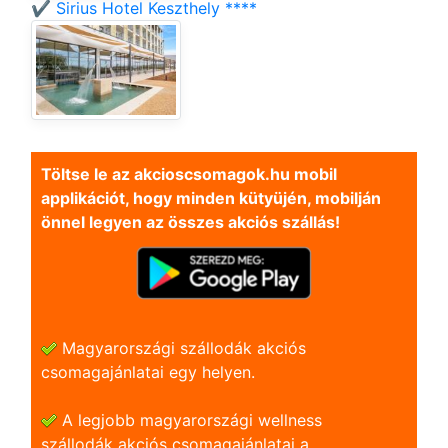
✔️ Sirius Hotel Keszthely ****
Töltse le az akcioscsomagok.hu mobil
applikációt, hogy minden kütyüjén, mobilján
önnel legyen az összes akciós szállás!
Magyarországi szállodák akciós
csomagajánlatai egy helyen.
A legjobb magyarországi wellness
szállodák akciós csomagajánlatai a