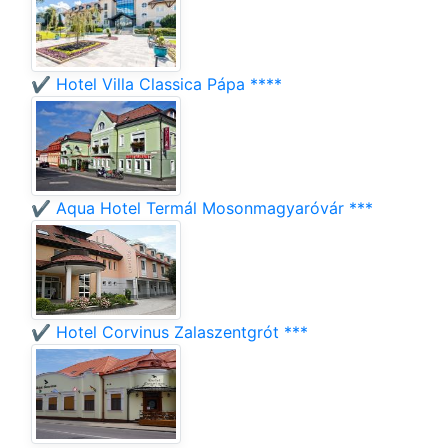
✔️ Hotel Villa Classica Pápa ****
✔️ Aqua Hotel Termál Mosonmagyaróvár ***
✔️ Hotel Corvinus Zalaszentgrót ***