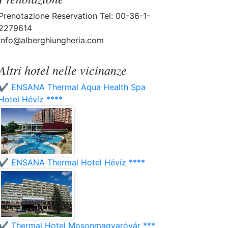
Prenotazione Reservation Tel: 00-36-1-
2279614
info@alberghiungheria.com
Altri hotel nelle vicinanze
✔️ ENSANA Thermal Aqua Health Spa
Hotel Hévíz ****
✔️ ENSANA Thermal Hotel Hévíz ****
✔️ Thermal Hotel Mosonmagyaróvár ***