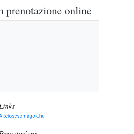
n prenotazione online
Links
Akcioscsomagok.hu
Prenotazione