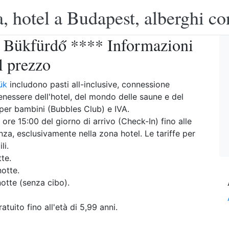
, hotel a Budapest, alberghi co
 Bükfürdő **** Informazioni
l prezzo
ük
includono pasti all-inclusive, connessione
 benessere dell'hotel, del mondo delle saune e del
per bambini (Bubbles Club) e IVA.
le ore 15:00 del giorno di arrivo (Check-In) fino alle
za, esclusivamente nella zona hotel. Le tariffe per
li.
te.
otte.
tte (senza cibo).
atuito fino all'età di 5,99 anni.