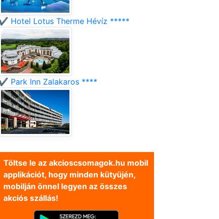
✔️ Hotel Lotus Therme Hévíz *****
✔️ Park Inn Zalakaros ****
Töltse le az akcioscsomagok.hu mobil
applikációt, hogy minden kütyüjén,
mobilján önnel legyen az összes
akciós szállás!