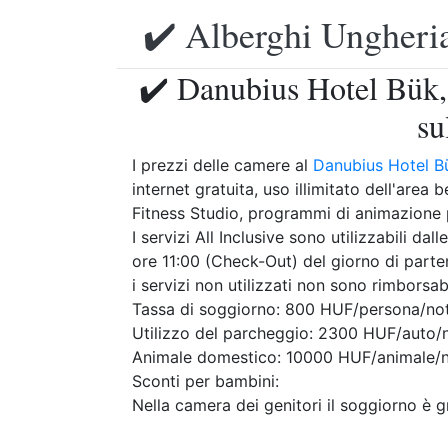
✔️ Alberghi Ungheria
✔️ Danubius Hotel Bük,
su
I prezzi delle camere al
Danubius Hotel B
internet gratuita, uso illimitato dell'area
Fitness Studio, programmi di animazione 
I servizi All Inclusive sono utilizzabili dal
ore 11:00 (Check-Out) del giorno di parten
i servizi non utilizzati non sono rimborsabi
Tassa di soggiorno: 800 HUF/persona/not
Utilizzo del parcheggio: 2300 HUF/auto/n
Animale domestico: 10000 HUF/animale/no
Sconti per bambini:
Nella camera dei genitori il soggiorno è gr