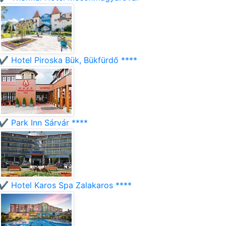
✔️ Hotel Piroska Bük, Bükfürdő ****
✔️ Park Inn Sárvár ****
✔️ Hotel Karos Spa Zalakaros ****