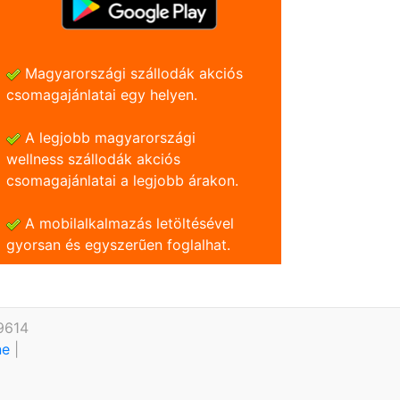
Magyarországi szállodák akciós
csomagajánlatai egy helyen.
A legjobb magyarországi
wellness szállodák akciós
csomagajánlatai a legjobb árakon.
A mobilalkalmazás letöltésével
gyorsan és egyszerũen foglalhat.
9614
ine
|