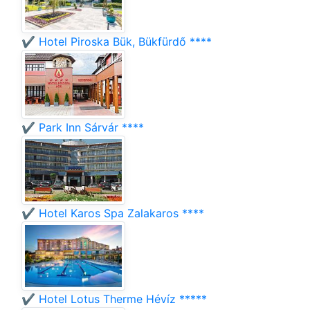
✔️ Hotel Piroska Bük, Bükfürdő ****
✔️ Park Inn Sárvár ****
✔️ Hotel Karos Spa Zalakaros ****
✔️ Hotel Lotus Therme Hévíz *****