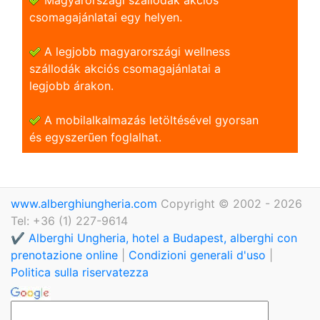
csomagajánlatai egy helyen.
A legjobb magyarországi wellness
szállodák akciós csomagajánlatai a
legjobb árakon.
A mobilalkalmazás letöltésével gyorsan
és egyszerũen foglalhat.
www.alberghiungheria.com
Copyright © 2002 - 2026
Tel: +36 (1) 227-9614
✔️ Alberghi Ungheria, hotel a Budapest, alberghi con
prenotazione online
|
Condizioni generali d'uso
|
Politica sulla riservatezza