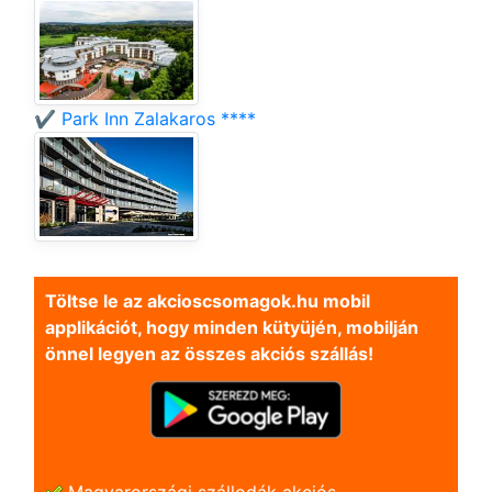
✔️ Park Inn Zalakaros ****
Töltse le az akcioscsomagok.hu mobil
applikációt, hogy minden kütyüjén, mobilján
önnel legyen az összes akciós szállás!
Magyarországi szállodák akciós