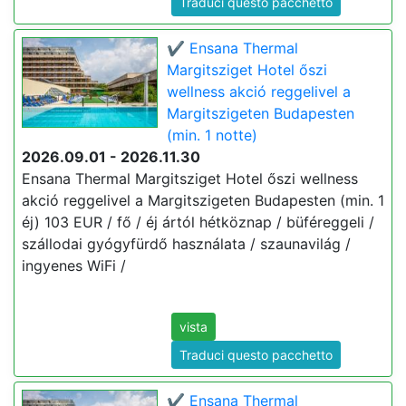
Traduci questo pacchetto
✔️ Ensana Thermal
Margitsziget Hotel őszi
wellness akció reggelivel a
Margitszigeten Budapesten
(min. 1 notte)
2026.09.01 - 2026.11.30
Ensana Thermal Margitsziget Hotel őszi wellness
akció reggelivel a Margitszigeten Budapesten (min. 1
éj) 103 EUR / fő / éj ártól hétköznap / büféreggeli /
szállodai gyógyfürdő használata / szaunavilág /
ingyenes WiFi /
vista
Traduci questo pacchetto
✔️ Ensana Thermal