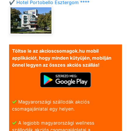
✔️ Hotel Portobello Esztergom ****
Töltse le az akcioscsomagok.hu mobil
applikációt, hogy minden kütyüjén, mobilján
önnel legyen az összes akciós szállás!
Magyarországi szállodák akciós
csomagajánlatai egy helyen.
A legjobb magyarországi wellness
szállodák akciós csomagajánlatai a