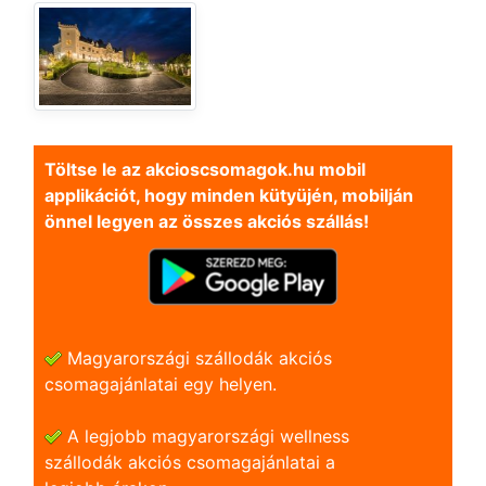
Töltse le az akcioscsomagok.hu mobil
applikációt, hogy minden kütyüjén, mobilján
önnel legyen az összes akciós szállás!
Magyarországi szállodák akciós
csomagajánlatai egy helyen.
A legjobb magyarországi wellness
szállodák akciós csomagajánlatai a