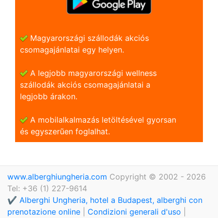
Magyarországi szállodák akciós
csomagajánlatai egy helyen.
A legjobb magyarországi wellness
szállodák akciós csomagajánlatai a
legjobb árakon.
A mobilalkalmazás letöltésével gyorsan
és egyszerũen foglalhat.
www.alberghiungheria.com
Copyright © 2002 - 2026
Tel: +36 (1) 227-9614
✔️ Alberghi Ungheria, hotel a Budapest, alberghi con
prenotazione online
|
Condizioni generali d'uso
|