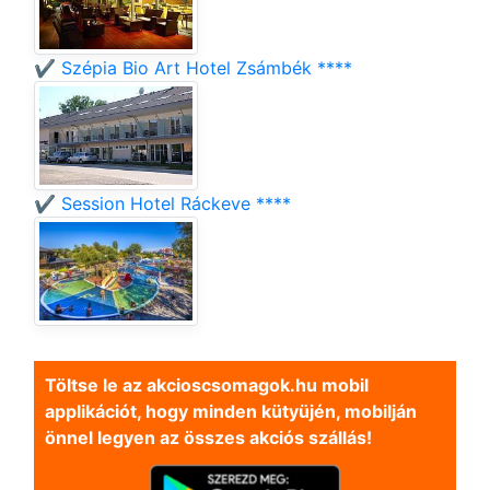
✔️ Szépia Bio Art Hotel Zsámbék ****
✔️ Session Hotel Ráckeve ****
Töltse le az akcioscsomagok.hu mobil
applikációt, hogy minden kütyüjén, mobilján
önnel legyen az összes akciós szállás!