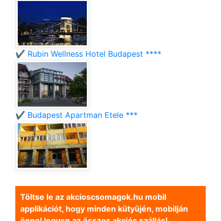
✔️ Rubin Wellness Hotel Budapest ****
✔️ Budapest Apartman Etele ***
Töltse le az akcioscsomagok.hu mobil
applikációt, hogy minden kütyüjén, mobilján
önnel legyen az összes akciós szállás!