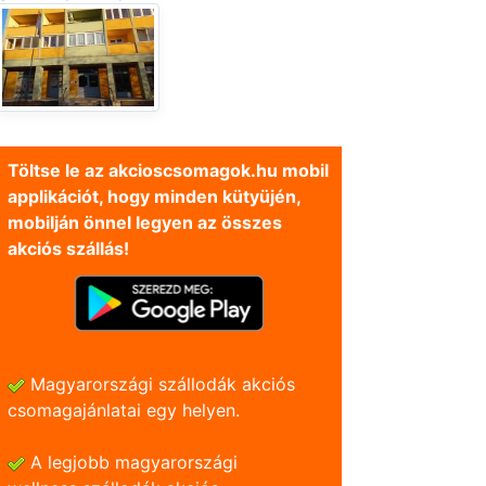
Töltse le az akcioscsomagok.hu mobil
applikációt, hogy minden kütyüjén,
mobilján önnel legyen az összes
akciós szállás!
Magyarországi szállodák akciós
csomagajánlatai egy helyen.
A legjobb magyarországi