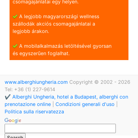
csomagajánlatai egy helyen.
A legjobb magyarországi wellness
szállodák akciós csomagajánlatai a
legjobb árakon.
A mobilalkalmazás letöltésével gyorsan
és egyszerũen foglalhat.
www.alberghiungheria.com
Copyright © 2002 - 2026
Tel: +36 (1) 227-9614
✔️ Alberghi Ungheria, hotel a Budapest, alberghi con
prenotazione online
|
Condizioni generali d'uso
|
Politica sulla riservatezza