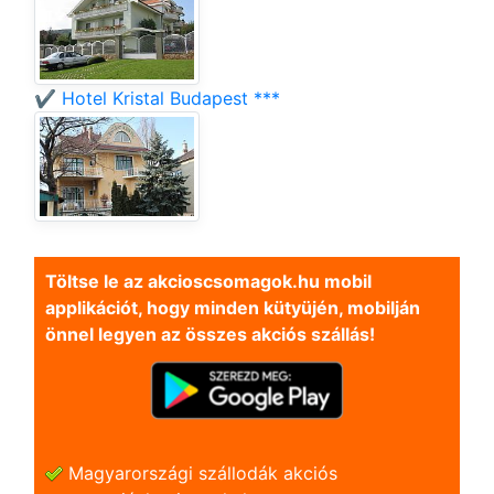
✔️ Hotel Kristal Budapest ***
Töltse le az akcioscsomagok.hu mobil
applikációt, hogy minden kütyüjén, mobilján
önnel legyen az összes akciós szállás!
Magyarországi szállodák akciós