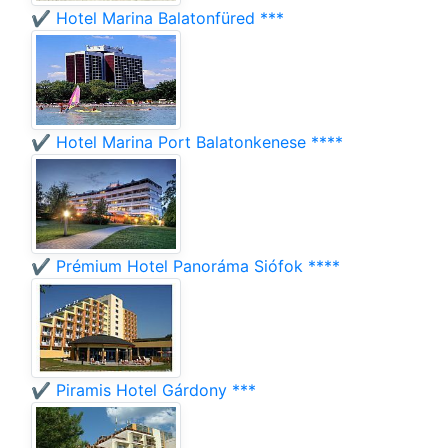
✔️ Hotel Marina Balatonfüred ***
✔️ Hotel Marina Port Balatonkenese ****
✔️ Prémium Hotel Panoráma Siófok ****
✔️ Piramis Hotel Gárdony ***