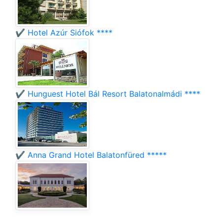
✔️ Hotel Azúr Siófok ****
✔️ Hunguest Hotel Bál Resort Balatonalmádi ****
✔️ Anna Grand Hotel Balatonfüred *****