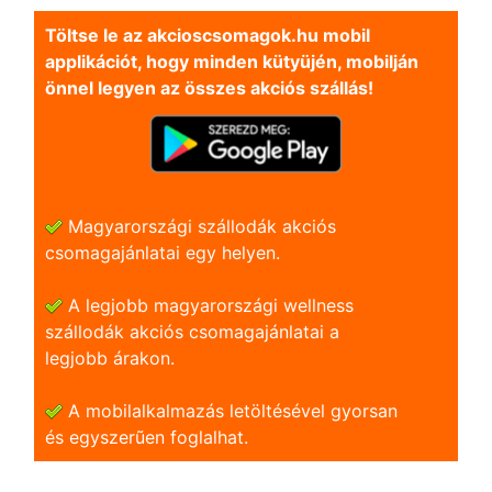
Töltse le az akcioscsomagok.hu mobil
applikációt, hogy minden kütyüjén, mobilján
önnel legyen az összes akciós szállás!
Magyarországi szállodák akciós
csomagajánlatai egy helyen.
A legjobb magyarországi wellness
szállodák akciós csomagajánlatai a
legjobb árakon.
A mobilalkalmazás letöltésével gyorsan
és egyszerũen foglalhat.