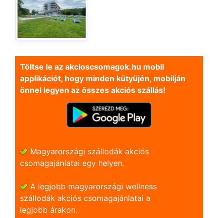
Töltse le az akcioscsomagok.hu mobil
applikációt, hogy minden kütyüjén, mobilján
önnel legyen az összes akciós szállás!
Magyarországi szállodák akciós
csomagajánlatai egy helyen.
A legjobb magyarországi wellness
szállodák akciós csomagajánlatai a
legjobb árakon.