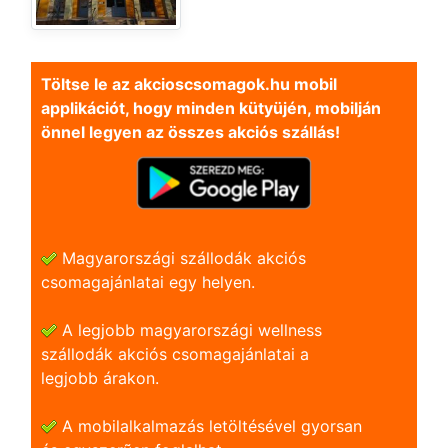
Töltse le az akcioscsomagok.hu mobil
applikációt, hogy minden kütyüjén, mobilján
önnel legyen az összes akciós szállás!
Magyarországi szállodák akciós
csomagajánlatai egy helyen.
A legjobb magyarországi wellness
szállodák akciós csomagajánlatai a
legjobb árakon.
A mobilalkalmazás letöltésével gyorsan