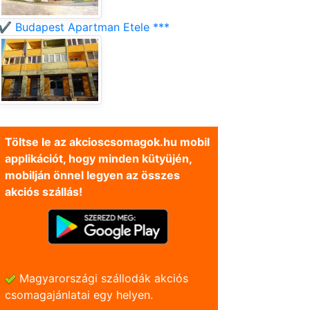
✔️ Budapest Apartman Etele ***
Töltse le az akcioscsomagok.hu mobil
applikációt, hogy minden kütyüjén,
mobilján önnel legyen az összes
akciós szállás!
Magyarországi szállodák akciós
csomagajánlatai egy helyen.