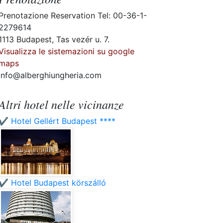
Prenotazione Reservation Tel: 00-36-1-
2279614
1113 Budapest, Tas vezér u. 7.
Visualizza le sistemazioni su google
maps
info@alberghiungheria.com
Altri hotel nelle vicinanze
✔️ Hotel Gellért Budapest ****
✔️ Hotel Budapest körszálló