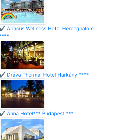
✔️ Abacus Wellness Hotel Herceghalom
****
✔️ Dráva Thermal Hotel Harkány ****
✔️ Anna Hotel*** Budapest ***