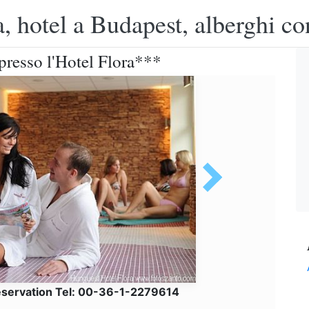
, hotel a Budapest, alberghi co
 presso l'Hotel Flora***
eservation Tel: 00-36-1-2279614