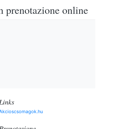
n prenotazione online
Links
Akcioscsomagok.hu
Prenotazione