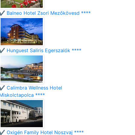
✔️ Balneo Hotel Zsori Mezőkövesd ****
✔️ Hunguest Saliris Egerszalók ****
✔️ Calimbra Wellness Hotel
Miskolctapolca ****
✔️ Oxigén Family Hotel Noszvaj ****