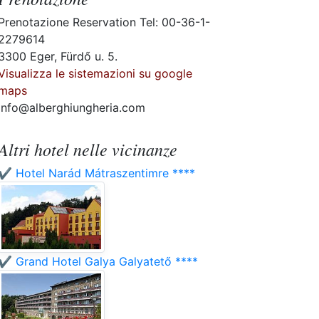
Prenotazione Reservation Tel: 00-36-1-
2279614
3300 Eger, Fürdő u. 5.
Visualizza le sistemazioni su google
maps
info@alberghiungheria.com
Altri hotel nelle vicinanze
✔️ Hotel Narád Mátraszentimre ****
✔️ Grand Hotel Galya Galyatető ****