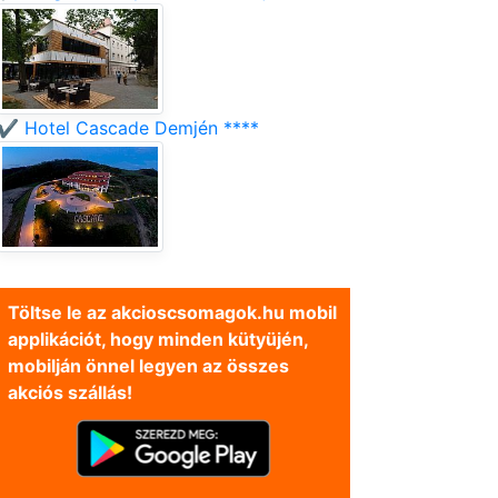
✔️ Hotel Cascade Demjén ****
Töltse le az akcioscsomagok.hu mobil
applikációt, hogy minden kütyüjén,
mobilján önnel legyen az összes
akciós szállás!