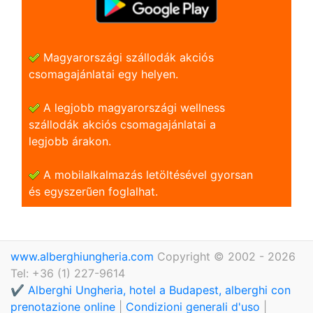
Magyarországi szállodák akciós
csomagajánlatai egy helyen.
A legjobb magyarországi wellness
szállodák akciós csomagajánlatai a
legjobb árakon.
A mobilalkalmazás letöltésével gyorsan
és egyszerũen foglalhat.
www.alberghiungheria.com
Copyright © 2002 - 2026
Tel: +36 (1) 227-9614
✔️ Alberghi Ungheria, hotel a Budapest, alberghi con
prenotazione online
|
Condizioni generali d'uso
|