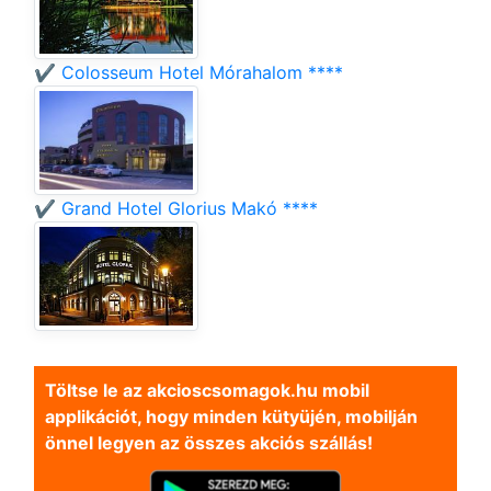
✔️ Colosseum Hotel Mórahalom ****
✔️ Grand Hotel Glorius Makó ****
Töltse le az akcioscsomagok.hu mobil
applikációt, hogy minden kütyüjén, mobilján
önnel legyen az összes akciós szállás!