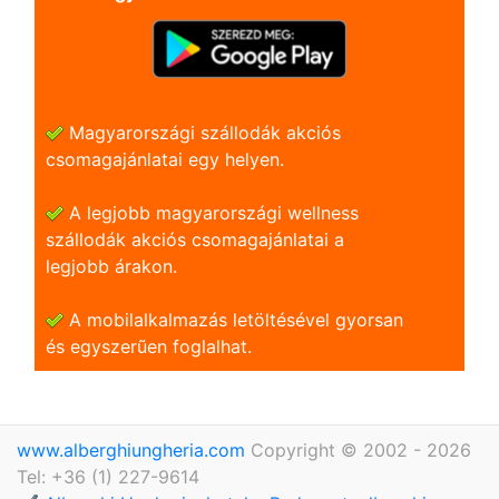
Magyarországi szállodák akciós
csomagajánlatai egy helyen.
A legjobb magyarországi wellness
szállodák akciós csomagajánlatai a
legjobb árakon.
A mobilalkalmazás letöltésével gyorsan
és egyszerũen foglalhat.
www.alberghiungheria.com
Copyright © 2002 - 2026
Tel: +36 (1) 227-9614