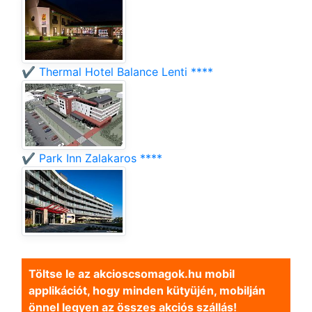
✔️ Thermal Hotel Balance Lenti ****
✔️ Park Inn Zalakaros ****
Töltse le az akcioscsomagok.hu mobil
applikációt, hogy minden kütyüjén, mobilján
önnel legyen az összes akciós szállás!