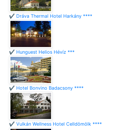
✔️ Dráva Thermal Hotel Harkány ****
✔️ Hunguest Helios Hévíz ***
✔️ Hotel Bonvino Badacsony ****
✔️ Vulkán Wellness Hotel Celldömölk ****