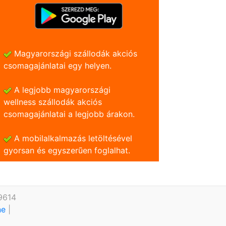
Magyarországi szállodák akciós
csomagajánlatai egy helyen.
A legjobb magyarországi
wellness szállodák akciós
csomagajánlatai a legjobb árakon.
A mobilalkalmazás letöltésével
gyorsan és egyszerũen foglalhat.
9614
ine
|