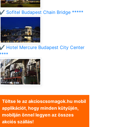
✔️ Sofitel Budapest Chain Bridge *****
✔️ Hotel Mercure Budapest City Center
****
Töltse le az akcioscsomagok.hu mobil
applikációt, hogy minden kütyüjén,
mobilján önnel legyen az összes
akciós szállás!