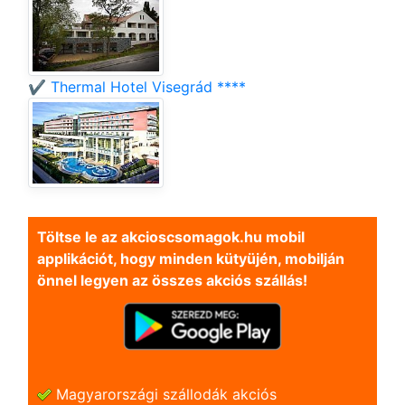
✔️ Thermal Hotel Visegrád ****
Töltse le az akcioscsomagok.hu mobil
applikációt, hogy minden kütyüjén, mobilján
önnel legyen az összes akciós szállás!
Magyarországi szállodák akciós