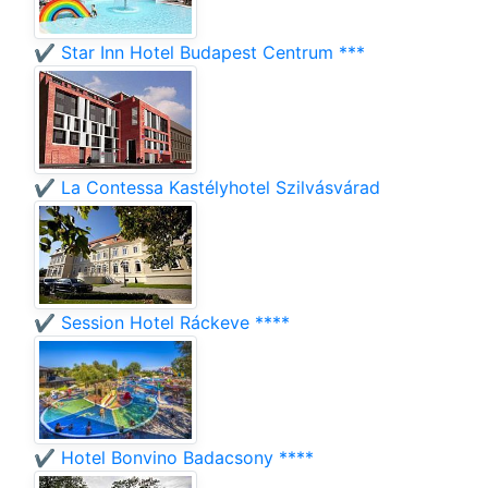
✔️ Star Inn Hotel Budapest Centrum ***
✔️ La Contessa Kastélyhotel Szilvásvárad
✔️ Session Hotel Ráckeve ****
✔️ Hotel Bonvino Badacsony ****