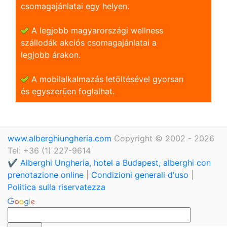
csomagajánlatai egy helyen.
A legjobb magyarországi wellness
szállodák akciós csomagajánlatai a
legjobb árakon.
A mobilalkalmazás letöltésével gyorsan
és egyszerũen foglalhat.
www.alberghiungheria.com
Copyright © 2002 - 2026
Tel: +36 (1) 227-9614
✔️ Alberghi Ungheria, hotel a Budapest, alberghi con
prenotazione online
|
Condizioni generali d'uso
|
Politica sulla riservatezza