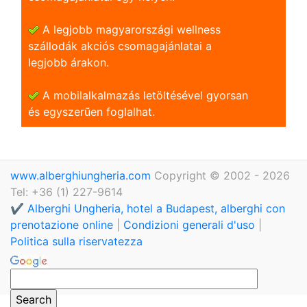
A legjobb magyarországi wellness
szállodák akciós csomagajánlatai a
legjobb árakon.
A mobilalkalmazás letöltésével gyorsan
és egyszerũen foglalhat.
www.alberghiungheria.com
Copyright © 2002 - 2026
Tel: +36 (1) 227-9614
✔️ Alberghi Ungheria, hotel a Budapest, alberghi con
prenotazione online
|
Condizioni generali d'uso
|
Politica sulla riservatezza