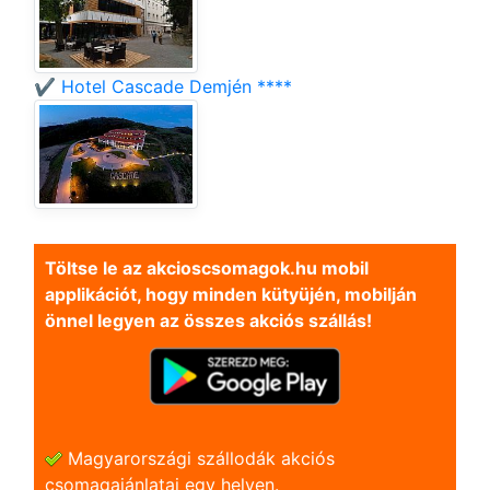
✔️ Hotel Cascade Demjén ****
Töltse le az akcioscsomagok.hu mobil
applikációt, hogy minden kütyüjén, mobilján
önnel legyen az összes akciós szállás!
Magyarországi szállodák akciós
csomagajánlatai egy helyen.