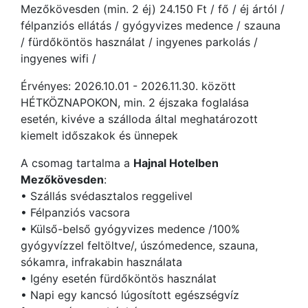
Mezőkövesden (min. 2 éj) 24.150 Ft / fő / éj ártól /
félpanziós ellátás / gyógyvizes medence / szauna
/ fürdőköntös használat / ingyenes parkolás /
ingyenes wifi /
Érvényes: 2026.10.01 - 2026.11.30. között
HÉTKÖZNAPOKON, min. 2 éjszaka foglalása
esetén, kivéve a szálloda által meghatározott
kiemelt időszakok és ünnepek
A csomag tartalma a
Hajnal Hotelben
Mezőkövesden
:
• Szállás svédasztalos reggelivel
• Félpanziós vacsora
• Külső-belső gyógyvizes medence /100%
gyógyvízzel feltöltve/, úszómedence, szauna,
sókamra, infrakabin használata
• Igény esetén fürdőköntös használat
• Napi egy kancsó lúgosított egészségvíz