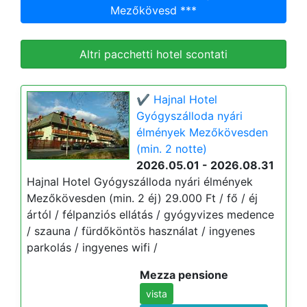
Mezőkövesd ***
Altri pacchetti hotel scontati
✔️ Hajnal Hotel
Gyógyszálloda nyári
élmények Mezőkövesden
(min. 2 notte)
2026.05.01 - 2026.08.31
Hajnal Hotel Gyógyszálloda nyári élmények
Mezőkövesden (min. 2 éj) 29.000 Ft / fő / éj
ártól / félpanziós ellátás / gyógyvizes medence
/ szauna / fürdőköntös használat / ingyenes
parkolás / ingyenes wifi /
Mezza pensione
vista