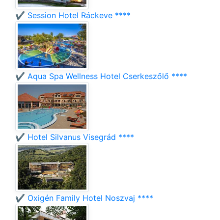
✔️ Session Hotel Ráckeve ****
✔️ Aqua Spa Wellness Hotel Cserkeszőlő ****
✔️ Hotel Silvanus Visegrád ****
✔️ Oxigén Family Hotel Noszvaj ****