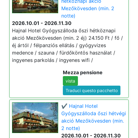
hétköznapi akció
Mezőkövesden (min. 2
notte)
2026.10.01 - 2026.11.30
Hajnal Hotel Gyógyszálloda őszi hétköznapi
akció Mezőkövesden (min. 2 éj) 24.150 Ft / fő /
éj ártól / félpanziós ellátás / gyógyvizes
medence / szauna / fürdőköntös használat /
ingyenes parkolás / ingyenes wifi /
Mezza pensione
vista
Traduci questo pacchetto
✔️ Hajnal Hotel
Gyógyszálloda őszi hétvégi
akció Mezőkövesden (min.
2 notte)
2026.10.01 - 2026.11.30