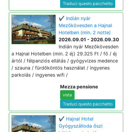
Traduci questo pacchetto
✔️ Indián nyár
Mezőkövesden a Hajnal
Hotelben (min. 2 notte)
2026.09.01 - 2026.09.30
Indián nyár Mezőkövesden
a Hajnal Hotelben (min. 2 éj) 29.325 Ft / fő / éj
ártól / félpanziós ellátás / gyógyvizes medence
/ szauna / fürdőköntös használat / ingyenes
parkolás / ingyenes wifi /
Mezza pensione
vista
Traduci questo pacchetto
✔️ Hajnal Hotel
Gyógyszálloda őszi