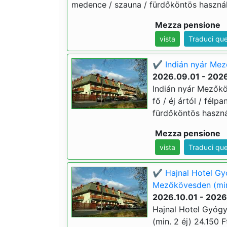
medence / szauna / fürdőköntös használa
Mezza pensione
vista
Traduci qu
✔️ Indián nyár Mez
2026.09.01 - 202
Indián nyár Mezőkö
fő / éj ártól / fél
fürdőköntös használ
Mezza pensione
vista
Traduci qu
✔️ Hajnal Hotel Gy
Mezőkövesden (min
2026.10.01 - 2026
Hajnal Hotel Gyóg
(min. 2 éj) 24.150 F