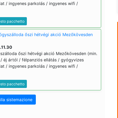
t / ingyenes parkolás / ingyenes wifi /
esto pacchetto
yógyszálloda őszi hétvégi akció Mezőkövesden
.11.30
szálloda őszi hétvégi akció Mezőkövesden (min.
 / éj ártól / félpanziós ellátás / gyógyvizes
t / ingyenes parkolás / ingyenes wifi /
esto pacchetto
lla sistemazione