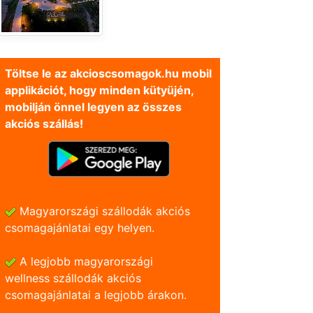
Töltse le az akcioscsomagok.hu mobil
applikációt, hogy minden kütyüjén,
mobilján önnel legyen az összes
akciós szállás!
Magyarországi szállodák akciós
csomagajánlatai egy helyen.
A legjobb magyarországi
wellness szállodák akciós
csomagajánlatai a legjobb árakon.