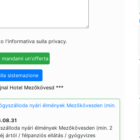
o l'informativa sulla privacy.
lla sistemazione
ajnal Hotel Mezőkövesd ***
yógyszálloda nyári élmények Mezőkövesden (min.
6.08.31
yszálloda nyári élmények Mezőkövesden (min. 2
 éj ártól / félpanziós ellátás / gyógyvizes