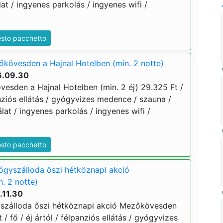
t / ingyenes parkolás / ingyenes wifi /
esto pacchetto
őkövesden a Hajnal Hotelben (min. 2 notte)
6.09.30
vesden a Hajnal Hotelben (min. 2 éj) 29.325 Ft /
panziós ellátás / gyógyvizes medence / szauna /
at / ingyenes parkolás / ingyenes wifi /
esto pacchetto
ógyszálloda őszi hétköznapi akció
. 2 notte)
.11.30
yszálloda őszi hétköznapi akció Mezőkövesden
t / fő / éj ártól / félpanziós ellátás / gyógyvizes