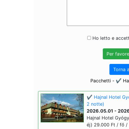
Ho letto e accett
Torna a
Pacchetti - ✔️ H
✔️ Hajnal Hotel G
2 notte)
2026.05.01 - 202
Hajnal Hotel Gyóg
éj) 29.000 Ft / fő /