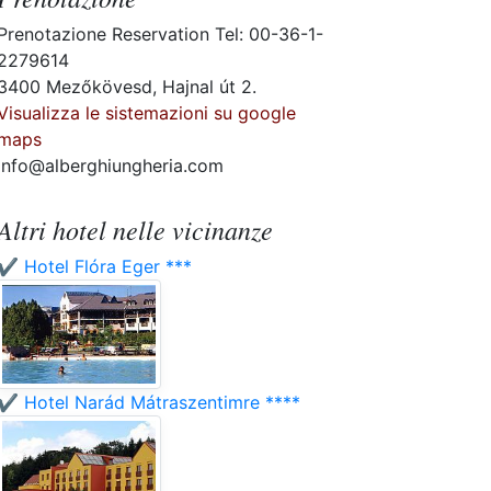
Prenotazione Reservation Tel: 00-36-1-
2279614
3400 Mezőkövesd, Hajnal út 2.
Visualizza le sistemazioni su google
maps
info@alberghiungheria.com
Altri hotel nelle vicinanze
✔️ Hotel Flóra Eger ***
✔️ Hotel Narád Mátraszentimre ****