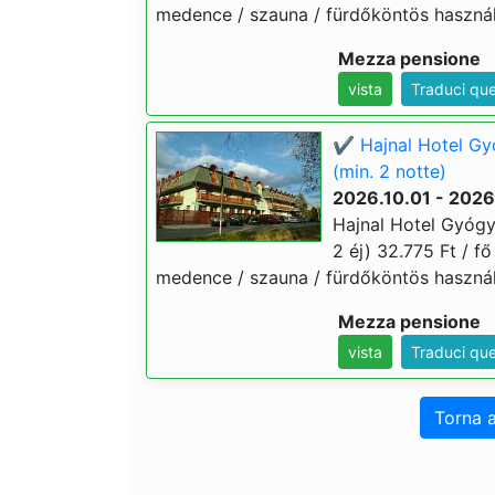
medence / szauna / fürdőköntös használa
Mezza pensione
vista
Traduci qu
✔️ Hajnal Hotel G
(min. 2 notte)
2026.10.01 - 2026
Hajnal Hotel Gyógy
2 éj) 32.775 Ft / fő
medence / szauna / fürdőköntös használa
Mezza pensione
vista
Traduci qu
Torna a