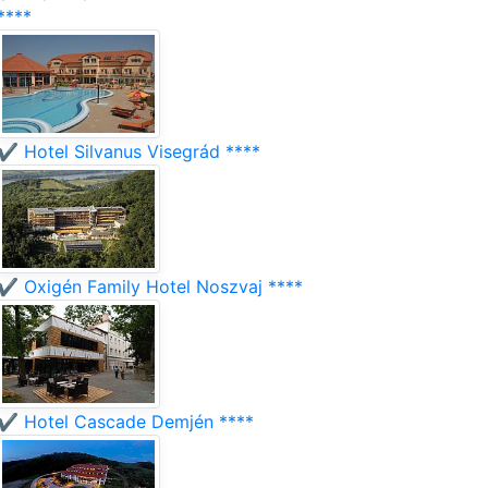
****
✔️ Hotel Silvanus Visegrád ****
✔️ Oxigén Family Hotel Noszvaj ****
✔️ Hotel Cascade Demjén ****