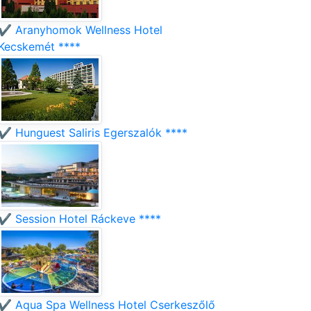
✔️ Aranyhomok Wellness Hotel
Kecskemét ****
✔️ Hunguest Saliris Egerszalók ****
✔️ Session Hotel Ráckeve ****
✔️ Aqua Spa Wellness Hotel Cserkeszőlő