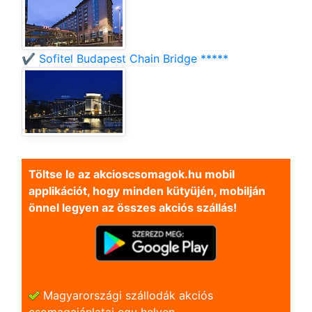
✔️ Sofitel Budapest Chain Bridge *****
Töltse le az akcioscsomagok.hu mobil
applikációt, hogy minden kütyüjén, mobilján
önnel legyen az összes akciós szállás!
Magyarországi szállodák akciós
csomagajánlatai egy helyen.