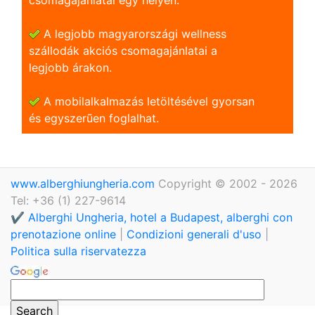
A legjobb magyarországi wellness
szállodák akciós csomagajánlatai a
legjobb árakon.
A mobilalkalmazás letöltésével gyorsan
és egyszerũen foglalhat.
www.alberghiungheria.com
Copyright © 2002 - 2026
Tel: +36 (1) 227-9614
✔️ Alberghi Ungheria, hotel a Budapest, alberghi con
prenotazione online
|
Condizioni generali d'uso
|
Politica sulla riservatezza