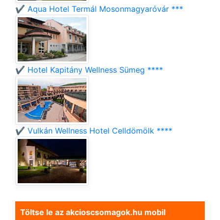
✔️ Aqua Hotel Termál Mosonmagyaróvár ***
✔️ Hotel Kapitány Wellness Sümeg ****
✔️ Vulkán Wellness Hotel Celldömölk ****
Töltse le az akcioscsomagok.hu mobil