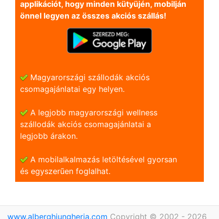
applikációt, hogy minden kütyüjén, mobilján
önnel legyen az összes akciós szállás!
Magyarországi szállodák akciós
csomagajánlatai egy helyen.
A legjobb magyarországi wellness
szállodák akciós csomagajánlatai a
legjobb árakon.
A mobilalkalmazás letöltésével gyorsan
és egyszerũen foglalhat.
www.alberghiungheria.com
Copyright © 2002 - 2026