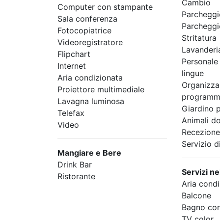
Cambio
Computer con stampante
Parcheggi
Sala conferenza
Parcheggi
Fotocopiatrice
Stritatura
Videoregistratore
Lavanderi
Flipchart
Personale
Internet
lingue
Aria condizionata
Organizza
Proiettore multimediale
programm
Lavagna luminosa
Giardino p
Telefax
Animali d
Video
Recezione
Servizio 
Mangiare e Bere
Drink Bar
Servizi n
Ristorante
Aria cond
Balcone
Bagno co
TV color