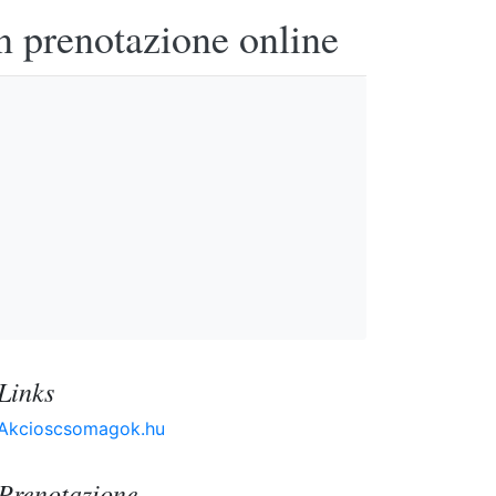
n prenotazione online
Links
Akcioscsomagok.hu
Prenotazione