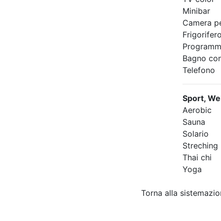
Minibar
Camera pe
Frigorifer
Programmi 
Bagno con
Telefono
Sport, We
Aerobic
Sauna
Solario
Streching
Thai chi
Yoga
Torna alla sistemazi