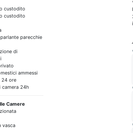
o custodito
o custodito
a
 parlante parecchie
zione di
i
rivato
omestici ammessi
 24 ore
di camera 24h
elle Camere
izionata
n vasca