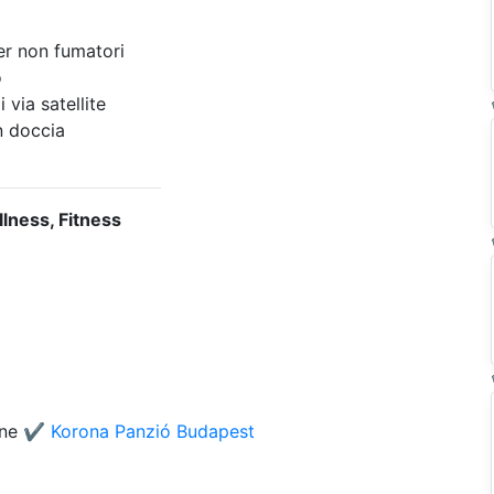
r non fumatori
o
via satellite
 doccia
llness, Fitness
one
✔️ Korona Panzió Budapest