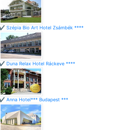
✔️ Szépia Bio Art Hotel Zsámbék ****
✔️ Duna Relax Hotel Ráckeve ****
✔️ Anna Hotel*** Budapest ***