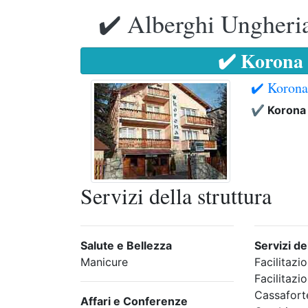
✔️ Alberghi Ungheria
✔️ Korona
✔️ Korona
✔️ Korona
Servizi della struttura
Salute e Bellezza
Servizi de
Manicure
Facilitazi
Facilitazi
Cassafort
Affari e Conferenze