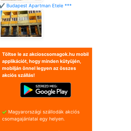
✔️ Budapest Apartman Etele ***
Töltse le az akcioscsomagok.hu mobil
applikációt, hogy minden kütyüjén,
mobilján önnel legyen az összes
akciós szállás!
Magyarországi szállodák akciós
csomagajánlatai egy helyen.