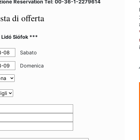
zione Reservation Tel: 00-36-1-2279614
sta di offerta
 Lidó Siófok ***
Sabato
Domenica