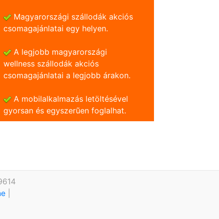
Magyarországi szállodák akciós
csomagajánlatai egy helyen.
A legjobb magyarországi
wellness szállodák akciós
csomagajánlatai a legjobb árakon.
A mobilalkalmazás letöltésével
gyorsan és egyszerũen foglalhat.
9614
ine
|