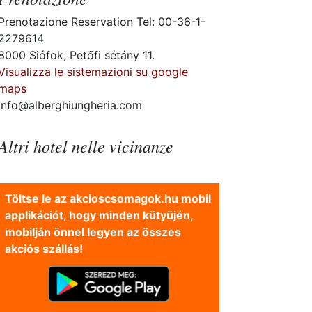
Prenotazione Reservation Tel: 00-36-1-
2279614
8000 Siófok, Petőfi sétány 11.
Visualizza le sistemazioni su google
maps
info@alberghiungheria.com
Altri hotel nelle vicinanze
Töltse le az akcioscsomagok.hu mobil
applikációt, hogy minden kütyüjén,
mobilján önnel legyen az összes
akciós szállás!