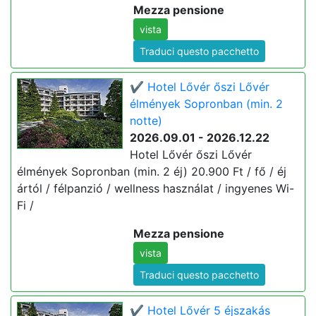
Mezza pensione
vista
Traduci questo pacchetto
✔️ Hotel Lővér őszi Lővér
élmények Sopronban (min. 2
notte)
2026.09.01 - 2026.12.22
Hotel Lővér őszi Lővér
élmények Sopronban (min. 2 éj) 20.900 Ft / fő / éj
ártól / félpanzió / wellness használat / ingyenes Wi-
Fi /
Mezza pensione
vista
Traduci questo pacchetto
✔️ Hotel Lővér 5 éjszakás