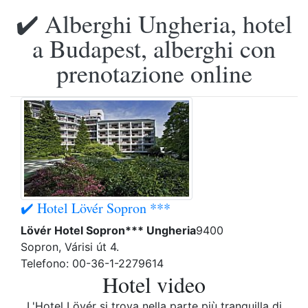
✔️ Alberghi Ungheria, hotel
a Budapest, alberghi con
prenotazione online
✔️ Hotel Lövér Sopron ***
Lövér Hotel Sopron*** Ungheria
9400
Sopron, Várisi út 4.
Telefono: 00-36-1-2279614
Hotel video
L'Hotel Lövér si trova nella parte più tranquilla di