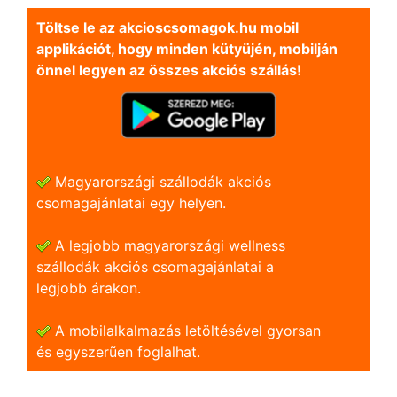
Töltse le az akcioscsomagok.hu mobil
applikációt, hogy minden kütyüjén, mobilján
önnel legyen az összes akciós szállás!
Magyarországi szállodák akciós
csomagajánlatai egy helyen.
A legjobb magyarországi wellness
szállodák akciós csomagajánlatai a
legjobb árakon.
A mobilalkalmazás letöltésével gyorsan
és egyszerũen foglalhat.