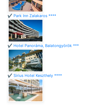
✔️ Park Inn Zalakaros ****
✔️ Hotel Panoráma, Balatongyörök ***
✔️ Sirius Hotel Keszthely ****