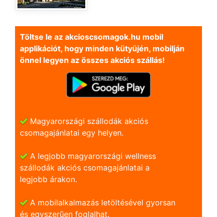
Töltse le az akcioscsomagok.hu mobil
applikációt, hogy minden kütyüjén, mobilján
önnel legyen az összes akciós szállás!
Magyarországi szállodák akciós
csomagajánlatai egy helyen.
A legjobb magyarországi wellness
szállodák akciós csomagajánlatai a
legjobb árakon.
A mobilalkalmazás letöltésével gyorsan
és egyszerũen foglalhat.