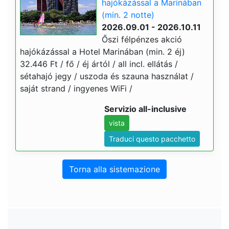
hajókázással a Marinában
(min. 2 notte)
2026.09.01 - 2026.10.11
Őszi félpénzes akció
hajókázással a Hotel Marinában (min. 2 éj)
32.446 Ft / fő / éj ártól / all incl. ellátás /
sétahajó jegy / uszoda és szauna használat /
saját strand / ingyenes WiFi /
Servizio all-inclusive
vista
Traduci questo pacchetto
Torna alla sistemazione