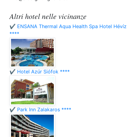
Altri hotel nelle vicinanze
✔️ ENSANA Thermal Aqua Health Spa Hotel Hévíz
****
✔️ Hotel Azúr Siófok ****
✔️ Park Inn Zalakaros ****