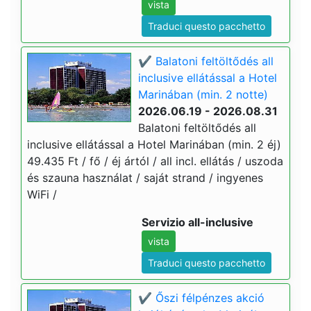
vista
Traduci questo pacchetto
✔️ Balatoni feltöltődés all
inclusive ellátással a Hotel
Marinában (min. 2 notte)
2026.06.19 - 2026.08.31
Balatoni feltöltődés all
inclusive ellátással a Hotel Marinában (min. 2 éj)
49.435 Ft / fő / éj ártól / all incl. ellátás / uszoda
és szauna használat / saját strand / ingyenes
WiFi /
Servizio all-inclusive
vista
Traduci questo pacchetto
✔️ Őszi félpénzes akció