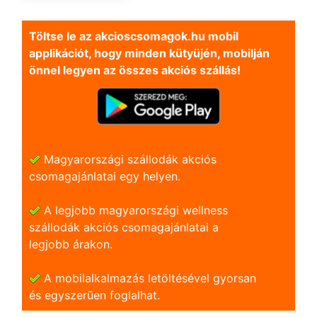
Töltse le az akcioscsomagok.hu mobil
applikációt, hogy minden kütyüjén, mobilján
önnel legyen az összes akciós szállás!
Magyarországi szállodák akciós
csomagajánlatai egy helyen.
A legjobb magyarországi wellness
szállodák akciós csomagajánlatai a
legjobb árakon.
A mobilalkalmazás letöltésével gyorsan
és egyszerũen foglalhat.