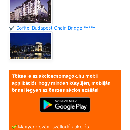
✔️ Sofitel Budapest Chain Bridge *****
Töltse le az akcioscsomagok.hu mobil
applikációt, hogy minden kütyüjén, mobilján
önnel legyen az összes akciós szállás!
Magyarországi szállodák akciós