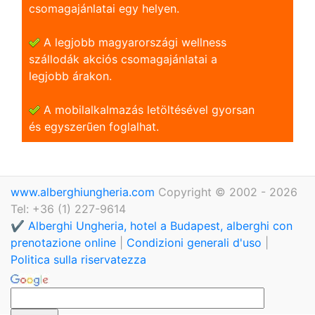
csomagajánlatai egy helyen.
A legjobb magyarországi wellness
szállodák akciós csomagajánlatai a
legjobb árakon.
A mobilalkalmazás letöltésével gyorsan
és egyszerũen foglalhat.
www.alberghiungheria.com
Copyright © 2002 - 2026
Tel: +36 (1) 227-9614
✔️ Alberghi Ungheria, hotel a Budapest, alberghi con
prenotazione online
|
Condizioni generali d'uso
|
Politica sulla riservatezza