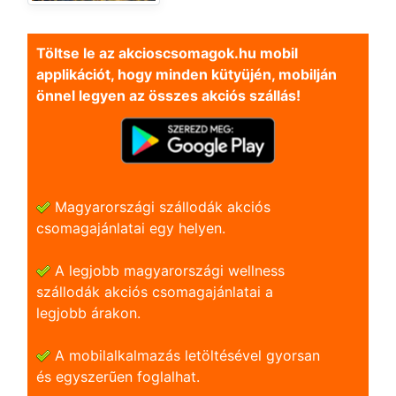
Töltse le az akcioscsomagok.hu mobil
applikációt, hogy minden kütyüjén, mobilján
önnel legyen az összes akciós szállás!
Magyarországi szállodák akciós
csomagajánlatai egy helyen.
A legjobb magyarországi wellness
szállodák akciós csomagajánlatai a
legjobb árakon.
A mobilalkalmazás letöltésével gyorsan
és egyszerũen foglalhat.