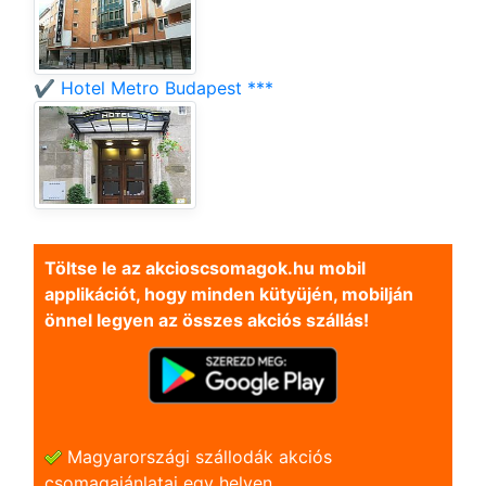
✔️ Hotel Metro Budapest ***
Töltse le az akcioscsomagok.hu mobil
applikációt, hogy minden kütyüjén, mobilján
önnel legyen az összes akciós szállás!
Magyarországi szállodák akciós
csomagajánlatai egy helyen.