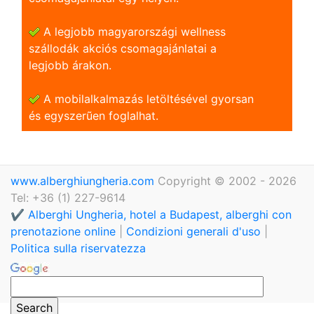
A legjobb magyarországi wellness
szállodák akciós csomagajánlatai a
legjobb árakon.
A mobilalkalmazás letöltésével gyorsan
és egyszerũen foglalhat.
www.alberghiungheria.com
Copyright © 2002 - 2026
Tel: +36 (1) 227-9614
✔️ Alberghi Ungheria, hotel a Budapest, alberghi con
prenotazione online
|
Condizioni generali d'uso
|
Politica sulla riservatezza