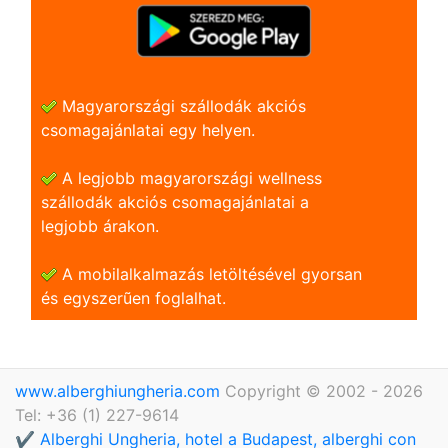
Magyarországi szállodák akciós
csomagajánlatai egy helyen.
A legjobb magyarországi wellness
szállodák akciós csomagajánlatai a
legjobb árakon.
A mobilalkalmazás letöltésével gyorsan
és egyszerũen foglalhat.
www.alberghiungheria.com
Copyright © 2002 - 2026
Tel: +36 (1) 227-9614
✔️ Alberghi Ungheria, hotel a Budapest, alberghi con