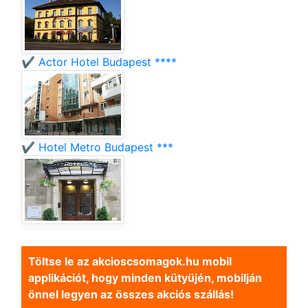
✔️ Actor Hotel Budapest ****
✔️ Hotel Metro Budapest ***
Töltse le az akcioscsomagok.hu mobil
applikációt, hogy minden kütyüjén, mobilján
önnel legyen az összes akciós szállás!