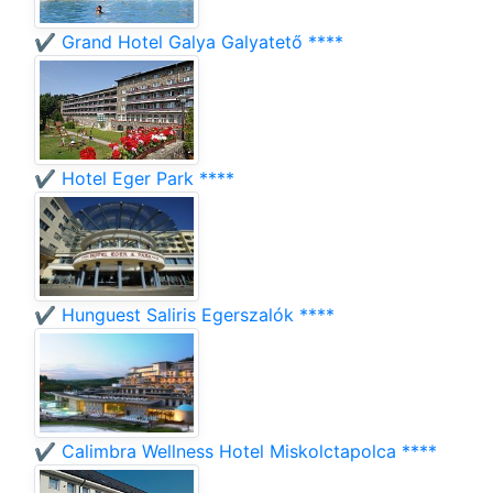
✔️ Grand Hotel Galya Galyatető ****
✔️ Hotel Eger Park ****
✔️ Hunguest Saliris Egerszalók ****
✔️ Calimbra Wellness Hotel Miskolctapolca ****