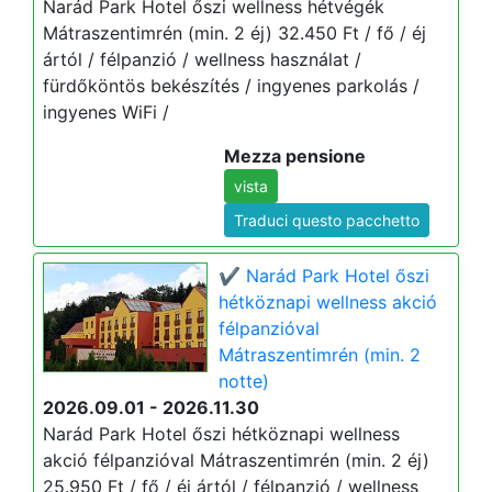
Narád Park Hotel őszi wellness hétvégék
Mátraszentimrén (min. 2 éj) 32.450 Ft / fő / éj
ártól / félpanzió / wellness használat /
fürdőköntös bekészítés / ingyenes parkolás /
ingyenes WiFi /
Mezza pensione
vista
Traduci questo pacchetto
✔️ Narád Park Hotel őszi
hétköznapi wellness akció
félpanzióval
Mátraszentimrén (min. 2
notte)
2026.09.01 - 2026.11.30
Narád Park Hotel őszi hétköznapi wellness
akció félpanzióval Mátraszentimrén (min. 2 éj)
25.950 Ft / fő / éj ártól / félpanzió / wellness