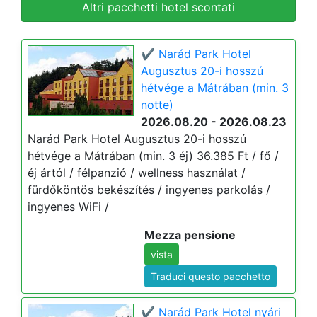
Altri pacchetti hotel scontati
✔️ Narád Park Hotel
Augusztus 20-i hosszú
hétvége a Mátrában (min. 3
notte)
2026.08.20 - 2026.08.23
Narád Park Hotel Augusztus 20-i hosszú
hétvége a Mátrában (min. 3 éj) 36.385 Ft / fő /
éj ártól / félpanzió / wellness használat /
fürdőköntös bekészítés / ingyenes parkolás /
ingyenes WiFi /
Mezza pensione
vista
Traduci questo pacchetto
✔️ Narád Park Hotel nyári