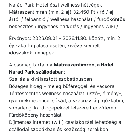
Narád Park Hotel őszi wellness hétvégék
Mátraszentimrén (min. 2 éj) 32.450 Ft / fő / éj
ártól / félpanzió / wellness használat / fürdőköntös
bekészítés / ingyenes parkolás / ingyenes WiFi /
Érvényes: 2026.09.01 - 2026.11.30. között, min. 2
éjszaka foglalása esetén, kivéve kiemelt
időszakok, ünnepek
A csomag tartalma
Mátraszentimrén, a Hotel
Narád Park szállodában
:
Szállás a kiválasztott szobatípusban
Bőséges hideg – meleg büféreggeli és vacsora
Térítésmentes wellness használat: úszó-, élmény-,
gyermekmedence, sókád, a szaunavilág, gőzkabin,
sóbarlang, kardiogépekkel felszerelt edzőterem
Fürdőköpeny használat
Díjmentes internet (wifi) csatlakozási lehetőség a
szállodai szobákban és közösségi terekben