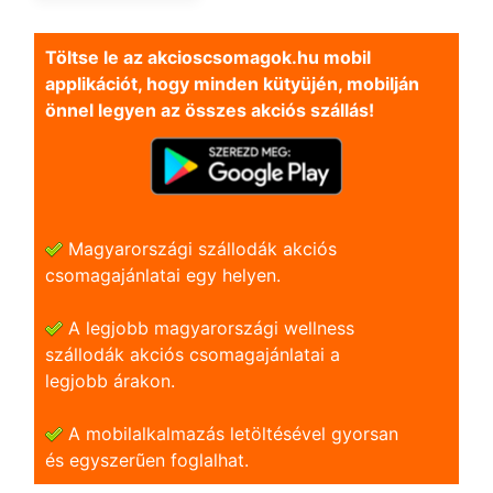
Töltse le az akcioscsomagok.hu mobil
applikációt, hogy minden kütyüjén, mobilján
önnel legyen az összes akciós szállás!
Magyarországi szállodák akciós
csomagajánlatai egy helyen.
A legjobb magyarországi wellness
szállodák akciós csomagajánlatai a
legjobb árakon.
A mobilalkalmazás letöltésével gyorsan
és egyszerũen foglalhat.