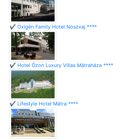
✔️ Oxigén Family Hotel Noszvaj ****
✔️ Hotel Ózon Luxury Villas Mátraháza ****
✔️ Lifestyle Hotel Mátra ****