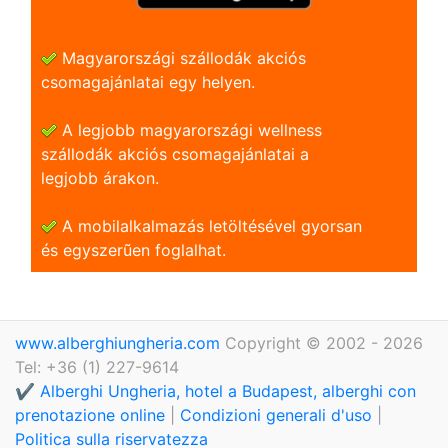
Magyarországi szállodák akciós
csomagajánlatai egy helyen.
A legjobb magyarországi wellness
szállodák akciós csomagajánlatai a
legjobb árakon.
A mobilalkalmazás letöltésével gyorsan
és egyszerũen foglalhat.
www.alberghiungheria.com
Copyright © 2002 - 2026
Tel: +36 (1) 227-9614
✔️ Alberghi Ungheria, hotel a Budapest, alberghi con
prenotazione online
|
Condizioni generali d'uso
|
Politica sulla riservatezza