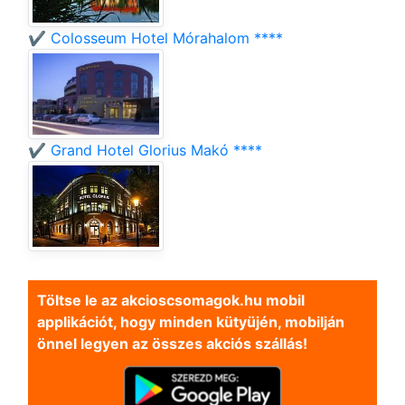
✔️ Colosseum Hotel Mórahalom ****
✔️ Grand Hotel Glorius Makó ****
Töltse le az akcioscsomagok.hu mobil
applikációt, hogy minden kütyüjén, mobilján
önnel legyen az összes akciós szállás!