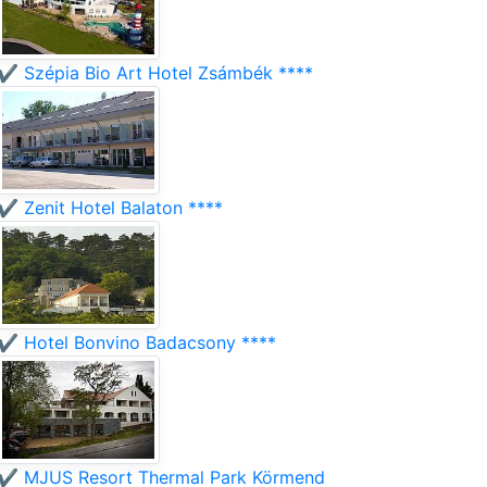
✔️ Szépia Bio Art Hotel Zsámbék ****
✔️ Zenit Hotel Balaton ****
✔️ Hotel Bonvino Badacsony ****
✔️ MJUS Resort Thermal Park Körmend