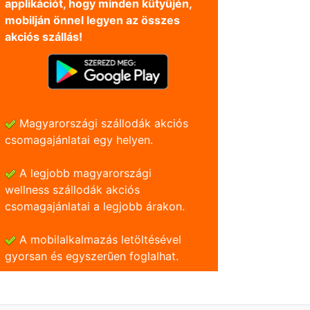
applikációt, hogy minden kütyüjén,
mobilján önnel legyen az összes
akciós szállás!
Magyarországi szállodák akciós
csomagajánlatai egy helyen.
A legjobb magyarországi
wellness szállodák akciós
csomagajánlatai a legjobb árakon.
A mobilalkalmazás letöltésével
gyorsan és egyszerũen foglalhat.