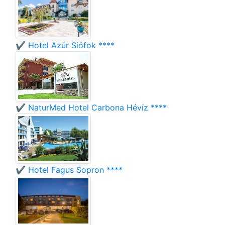
✔️ Hotel Azúr Siófok ****
✔️ NaturMed Hotel Carbona Hévíz ****
✔️ Hotel Fagus Sopron ****