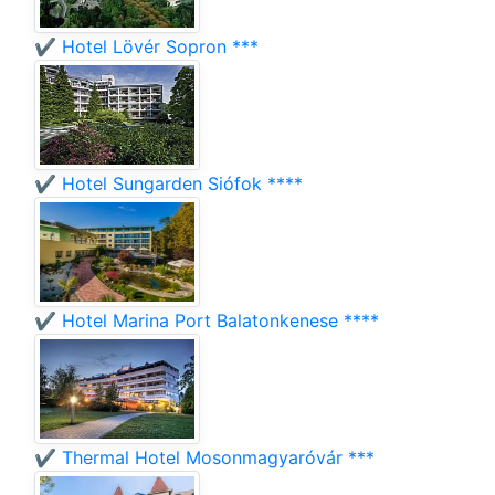
✔️ Hotel Lövér Sopron ***
✔️ Hotel Sungarden Siófok ****
✔️ Hotel Marina Port Balatonkenese ****
✔️ Thermal Hotel Mosonmagyaróvár ***