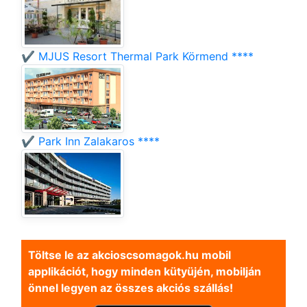
✔️ MJUS Resort Thermal Park Körmend ****
✔️ Park Inn Zalakaros ****
Töltse le az akcioscsomagok.hu mobil
applikációt, hogy minden kütyüjén, mobilján
önnel legyen az összes akciós szállás!