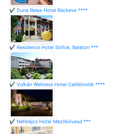
✔️ Duna Relax Hotel Ráckeve ****
✔️ Residence Hotel Siófok, Balaton ***
✔️ Vulkán Wellness Hotel Celldömölk ****
✔️ Nefelejcs Hotel Mezőkövesd ***