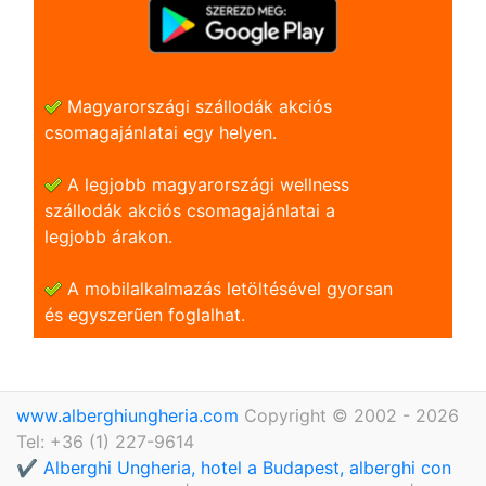
Magyarországi szállodák akciós
csomagajánlatai egy helyen.
A legjobb magyarországi wellness
szállodák akciós csomagajánlatai a
legjobb árakon.
A mobilalkalmazás letöltésével gyorsan
és egyszerũen foglalhat.
www.alberghiungheria.com
Copyright © 2002 - 2026
Tel: +36 (1) 227-9614
✔️ Alberghi Ungheria, hotel a Budapest, alberghi con