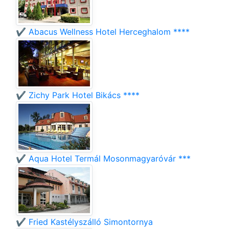
✔️ Abacus Wellness Hotel Herceghalom ****
✔️ Zichy Park Hotel Bikács ****
✔️ Aqua Hotel Termál Mosonmagyaróvár ***
✔️ Fried Kastélyszálló Simontornya