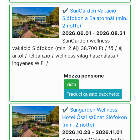
✔️ SunGarden Vakáció
Siófokon a Balatonnál (min.
2 notte)
2026.06.01 - 2026.08.31
SunGarden wellness
vakáció Siófokon (min. 2 éj) 38.700 Ft / fő / éj
ártól / félpanzió / wellness világ használata /
ingyenes WIFI /
Mezza pensione
vista
Traduci questo pacchetto
✔️ Sungarden Wellness
Hotel Őszi szünet Siófokon
(min. 2 notte)
2026.10.23 - 2026.11.01
Sungarden Wellness Hotel