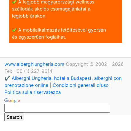
A legjobb magyarországi wellness
szállodák akciós csomagajánlatai a
legjobb árakon.
A mobilalkalmazás letöltésével gyorsan
és egyszerũen foglalhat.
www.alberghiungheria.com
Copyright © 2002 - 2026
Tel: +36 (1) 227-9614
✔️ Alberghi Ungheria, hotel a Budapest, alberghi con
prenotazione online
|
Condizioni generali d'uso
|
Politica sulla riservatezza