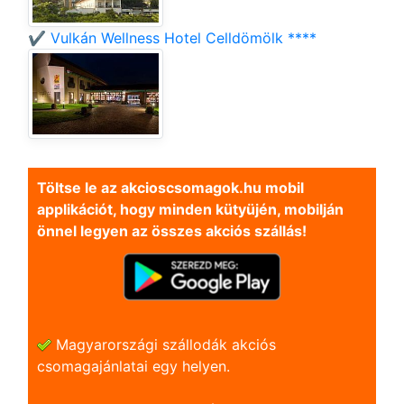
✔️ Vulkán Wellness Hotel Celldömölk ****
Töltse le az akcioscsomagok.hu mobil
applikációt, hogy minden kütyüjén, mobilján
önnel legyen az összes akciós szállás!
Magyarországi szállodák akciós
csomagajánlatai egy helyen.