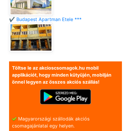
✔️ Budapest Apartman Etele ***
Töltse le az akcioscsomagok.hu mobil
applikációt, hogy minden kütyüjén, mobilján
önnel legyen az összes akciós szállás!
Magyarországi szállodák akciós
csomagajánlatai egy helyen.