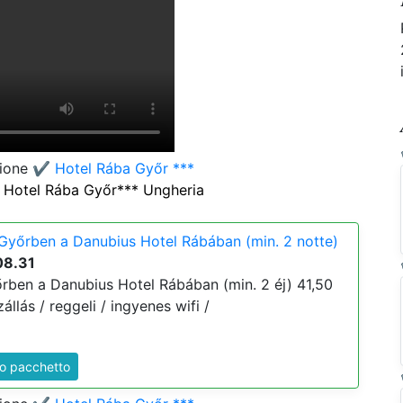
zione
✔️ Hotel Rába Győr ***
s Hotel Rába Győr*** Ungheria
Győrben a Danubius Hotel Rábában (min. 2 notte)
08.31
rben a Danubius Hotel Rábában (min. 2 éj) 41,50
zállás / reggeli / ingyenes wifi /
to pacchetto