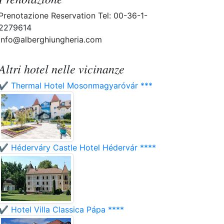
Prenotazione Reservation Tel: 00-36-1-
2279614
info@alberghiungheria.com
Altri hotel nelle vicinanze
✔️ Thermal Hotel Mosonmagyaróvár ***
✔️ Héderváry Castle Hotel Hédervár ****
✔️ Hotel Villa Classica Pápa ****