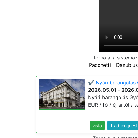
Torna alla sistema
Pacchetti - Danubiu
✔️ Nyári barangolás 
2026.05.01 - 2026.
Nyári barangolás Győ
EUR / fő / éj ártól / s
vista
Traduci ques