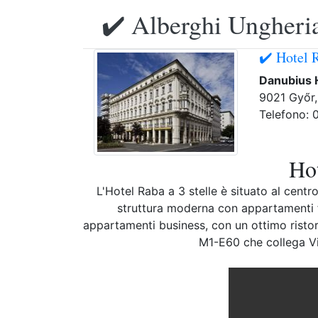
✔️ Alberghi Ungheria
✔️ Hotel 
Danubius 
9021 Győr,
Telefono:
Hot
L'Hotel Raba a 3 stelle è situato al centr
struttura moderna con appartamenti fa
appartamenti business, con un ottimo ristor
M1-E60 che collega Vi