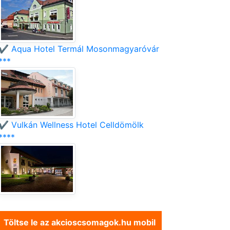
✔️ Aqua Hotel Termál Mosonmagyaróvár
***
✔️ Vulkán Wellness Hotel Celldömölk
****
Töltse le az akcioscsomagok.hu mobil