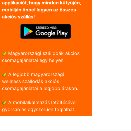
applikációt, hogy minden kütyüjén,
mobilján önnel legyen az összes
akciós szállás!
Magyarországi szállodák akciós
csomagajánlatai egy helyen.
A legjobb magyarországi
wellness szállodák akciós
csomagajánlatai a legjobb árakon.
A mobilalkalmazás letöltésével
gyorsan és egyszerũen foglalhat.