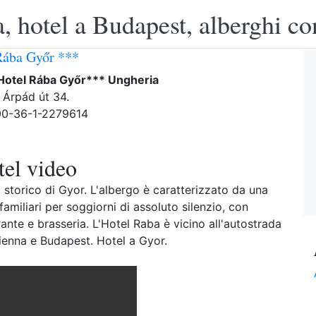
, hotel a Budapest, alberghi co
Rába Győr ***
Hotel Rába Győr*** Ungheria
 Árpád út 34.
 00-36-1-2279614
el video
o storico di Gyor. L'albergo è caratterizzato da una
miliari per soggiorni di assoluto silenzio, con
ante e brasseria. L'Hotel Raba è vicino all'autostrada
enna e Budapest. Hotel a Gyor.