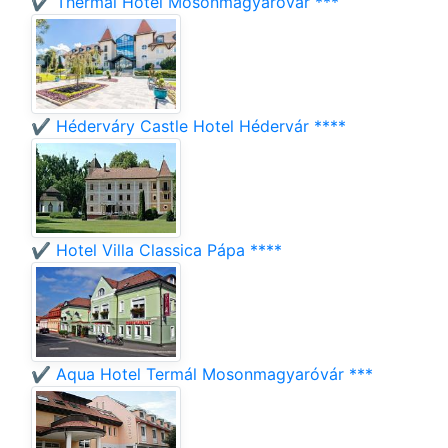
✔️ Thermal Hotel Mosonmagyaróvár ***
✔️ Héderváry Castle Hotel Hédervár ****
✔️ Hotel Villa Classica Pápa ****
✔️ Aqua Hotel Termál Mosonmagyaróvár ***