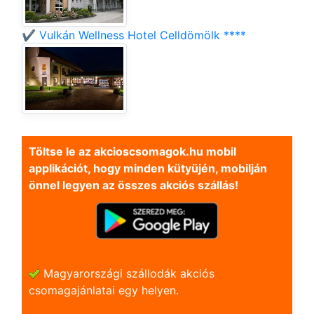
✔️ Vulkán Wellness Hotel Celldömölk ****
Töltse le az akcioscsomagok.hu mobil
applikációt, hogy minden kütyüjén, mobilján
önnel legyen az összes akciós szállás!
Magyarországi szállodák akciós
csomagajánlatai egy helyen.