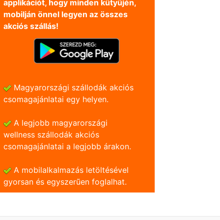
applikációt, hogy minden kütyüjén,
mobilján önnel legyen az összes
akciós szállás!
Magyarországi szállodák akciós
csomagajánlatai egy helyen.
A legjobb magyarországi
wellness szállodák akciós
csomagajánlatai a legjobb árakon.
A mobilalkalmazás letöltésével
gyorsan és egyszerũen foglalhat.