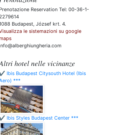
Prenotazione Reservation Tel: 00-36-1-
2279614
1088 Budapest, József krt. 4.
Visualizza le sistemazioni su google
maps
info@alberghiungheria.com
Altri hotel nelle vicinanze
✔️ Ibis Budapest Citysouth Hotel (Ibis
Aero) ***
✔️ Ibis Styles Budapest Center ***