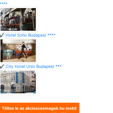
****
✔️ Hotel Soho Budapest ****
✔️ City Hotel Unio Budapest ***
Töltse le az akcioscsomagok.hu mobil