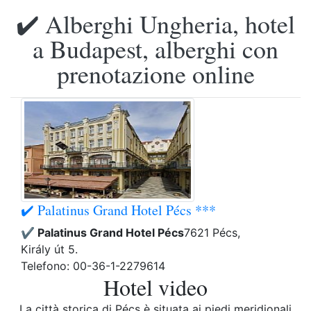
✔️ Alberghi Ungheria, hotel
a Budapest, alberghi con
prenotazione online
✔️ Palatinus Grand Hotel Pécs ***
✔️ Palatinus Grand Hotel Pécs
7621 Pécs,
Király út 5.
Telefono: 00-36-1-2279614
Hotel video
La città storica di Pécs è situata ai piedi meridionali