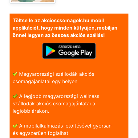
Töltse le az akcioscsomagok.hu mobil
applikációt, hogy minden kütyüjén, mobilján
önnel legyen az összes akciós szállás!
Magyarországi szállodák akciós
csomagajánlatai egy helyen.
A legjobb magyarországi wellness
szállodák akciós csomagajánlatai a
legjobb árakon.
A mobilalkalmazás letöltésével gyorsan
és egyszerũen foglalhat.