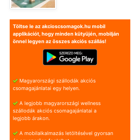
Töltse le az akcioscsomagok.hu mobil
applikációt, hogy minden kütyüjén, mobilján
önnel legyen az összes akciós szállás!
Magyarországi szállodák akciós
csomagajánlatai egy helyen.
A legjobb magyarországi wellness
szállodák akciós csomagajánlatai a
legjobb árakon.
A mobilalkalmazás letöltésével gyorsan