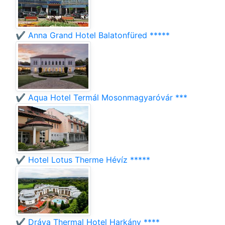
✔️ Anna Grand Hotel Balatonfüred *****
✔️ Aqua Hotel Termál Mosonmagyaróvár ***
✔️ Hotel Lotus Therme Hévíz *****
✔️ Dráva Thermal Hotel Harkány ****