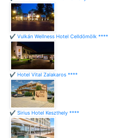
✔️ Vulkán Wellness Hotel Celldömölk ****
✔️ Hotel Vital Zalakaros ****
✔️ Sirius Hotel Keszthely ****