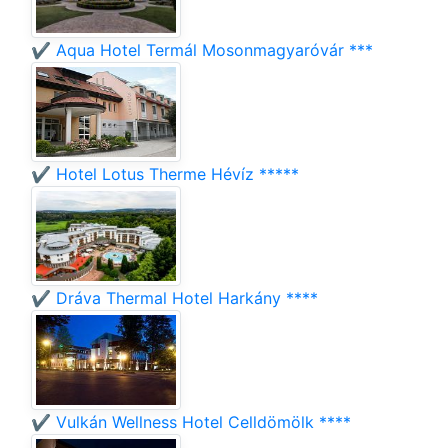
✔️ Aqua Hotel Termál Mosonmagyaróvár ***
✔️ Hotel Lotus Therme Hévíz *****
✔️ Dráva Thermal Hotel Harkány ****
✔️ Vulkán Wellness Hotel Celldömölk ****