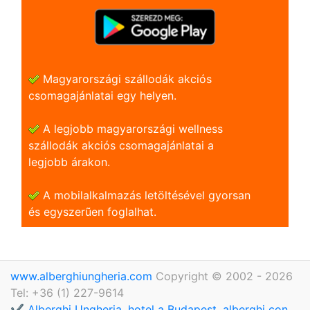
Magyarországi szállodák akciós
csomagajánlatai egy helyen.
A legjobb magyarországi wellness
szállodák akciós csomagajánlatai a
legjobb árakon.
A mobilalkalmazás letöltésével gyorsan
és egyszerũen foglalhat.
www.alberghiungheria.com
Copyright © 2002 - 2026
Tel: +36 (1) 227-9614
✔️ Alberghi Ungheria, hotel a Budapest, alberghi con