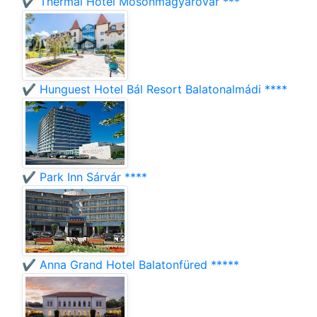
✔️ Thermal Hotel Mosonmagyaróvár ***
✔️ Hunguest Hotel Bál Resort Balatonalmádi ****
✔️ Park Inn Sárvár ****
✔️ Anna Grand Hotel Balatonfüred *****