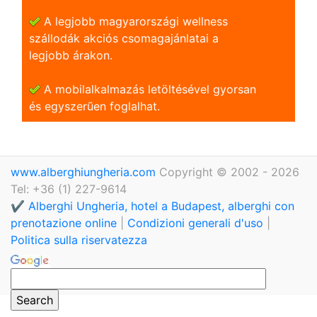
A legjobb magyarországi wellness
szállodák akciós csomagajánlatai a
legjobb árakon.
A mobilalkalmazás letöltésével gyorsan
és egyszerũen foglalhat.
www.alberghiungheria.com
Copyright © 2002 - 2026
Tel: +36 (1) 227-9614
✔️ Alberghi Ungheria, hotel a Budapest, alberghi con
prenotazione online
|
Condizioni generali d'uso
|
Politica sulla riservatezza