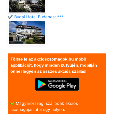
✔️ Budai Hotel Budapest ***
Töltse le az akcioscsomagok.hu mobil
applikációt, hogy minden kütyüjén, mobilján
önnel legyen az összes akciós szállás!
Magyarországi szállodák akciós
csomagajánlatai egy helyen.