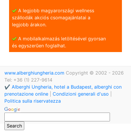
A legjobb magyarországi wellness
szállodák akciós csomagajánlatai a
legjobb árakon.
A mobilalkalmazás letöltésével gyorsan
és egyszerũen foglalhat.
www.alberghiungheria.com
Copyright © 2002 - 2026
Tel: +36 (1) 227-9614
✔️ Alberghi Ungheria, hotel a Budapest, alberghi con
prenotazione online
|
Condizioni generali d'uso
|
Politica sulla riservatezza