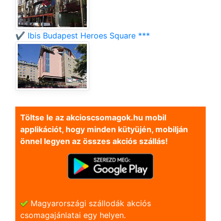
✔️ Ibis Budapest Heroes Square ***
Töltse le az akcioscsomagok.hu mobil
applikációt, hogy minden kütyüjén, mobilján
önnel legyen az összes akciós szállás!
Magyarországi szállodák akciós
csomagajánlatai egy helyen.