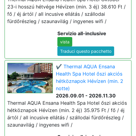
23-i hosszú hétvége Hévízen (min. 3 éj) 38.610 Ft /
fő / éj ártól / all incusive ellátás / szállodai
fürdőrészleg / szaunavilág / ingyenes wifi /
Servizio all-inclusive
vista
Traduci questo pacchetto
✔️ Thermal AQUA Ensana
Health Spa Hotel őszi akciós
hétköznapok Hévízen (min. 2
notte)
2026.09.01 - 2026.11.30
Thermal AQUA Ensana Health Spa Hotel őszi akciós
hétköznapok Hévízen (min. 2 éj) 35.975 Ft / fő / éj
ártól / all incusive ellátás / szállodai fürdőrészleg /
szaunavilág / ingyenes wifi /