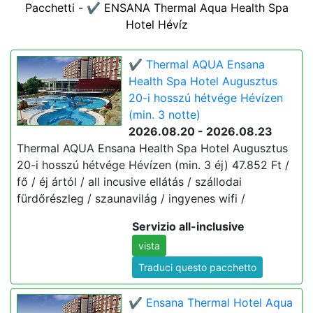
Pacchetti - ✔️ ENSANA Thermal Aqua Health Spa
Hotel Hévíz
✔️ Thermal AQUA Ensana
Health Spa Hotel Augusztus
20-i hosszú hétvége Hévízen
(min. 3 notte)
2026.08.20 - 2026.08.23
Thermal AQUA Ensana Health Spa Hotel Augusztus
20-i hosszú hétvége Hévízen (min. 3 éj) 47.852 Ft /
fő / éj ártól / all incusive ellátás / szállodai
fürdőrészleg / szaunavilág / ingyenes wifi /
Servizio all-inclusive
vista
Traduci questo pacchetto
✔️ Ensana Thermal Hotel Aqua