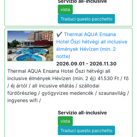
Servizio all-inclusive
vista
Traduci questo pacchetto
✔️ Thermal AQUA Ensana
Hotel Őszi hétvégi all inclusive
élmények Hévízen (min. 2
notte)
2026.09.01 - 2026.11.30
Thermal AQUA Ensana Hotel Őszi hétvégi all
inclusive élmények Hévízen (min. 2 éj) 41.530 Ft / fő
/ éj ártól / all incusive ellátás / szállodai
fürdőrészleg / gyógyvizes medencék / szaunavilág /
ingyenes wifi /
Servizio all-inclusive
vista
Traduci questo pacchetto