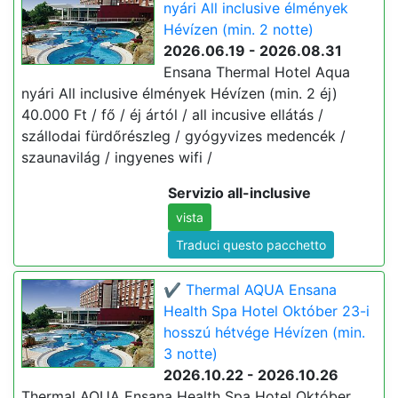
nyári All inclusive élmények
Hévízen (min. 2 notte)
2026.06.19 - 2026.08.31
Ensana Thermal Hotel Aqua
nyári All inclusive élmények Hévízen (min. 2 éj)
40.000 Ft / fő / éj ártól / all incusive ellátás /
szállodai fürdőrészleg / gyógyvizes medencék /
szaunavilág / ingyenes wifi /
Servizio all-inclusive
vista
Traduci questo pacchetto
✔️ Thermal AQUA Ensana
Health Spa Hotel Október 23-i
hosszú hétvége Hévízen (min.
3 notte)
2026.10.22 - 2026.10.26
Thermal AQUA Ensana Health Spa Hotel Október