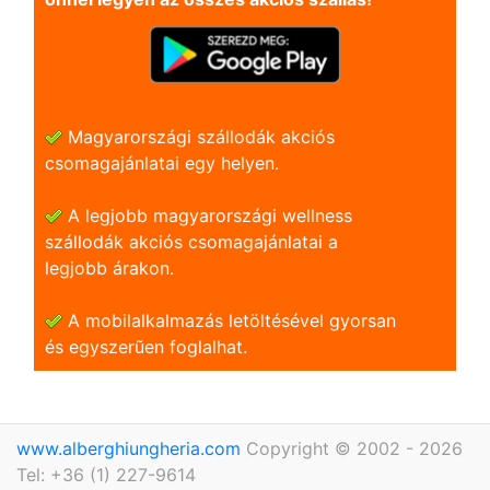
Magyarországi szállodák akciós
csomagajánlatai egy helyen.
A legjobb magyarországi wellness
szállodák akciós csomagajánlatai a
legjobb árakon.
A mobilalkalmazás letöltésével gyorsan
és egyszerũen foglalhat.
www.alberghiungheria.com
Copyright © 2002 - 2026
Tel: +36 (1) 227-9614