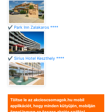
✔️ Park Inn Zalakaros ****
✔️ Sirius Hotel Keszthely ****
Töltse le az akcioscsomagok.hu mobil
applikációt, hogy minden kütyüjén, mobilján
önnel legyen az összes akciós szállás!