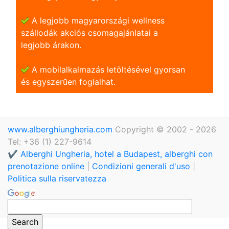
A legjobb magyarországi wellness
szállodák akciós csomagajánlatai a
legjobb árakon.
A mobilalkalmazás letöltésével gyorsan
és egyszerũen foglalhat.
www.alberghiungheria.com
Copyright © 2002 - 2026
Tel: +36 (1) 227-9614
✔️ Alberghi Ungheria, hotel a Budapest, alberghi con
prenotazione online
|
Condizioni generali d'uso
|
Politica sulla riservatezza