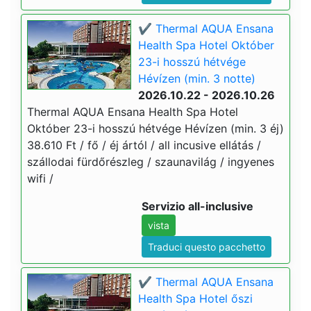
✔️ Thermal AQUA Ensana
Health Spa Hotel Október
23-i hosszú hétvége
Hévízen (min. 3 notte)
2026.10.22 - 2026.10.26
Thermal AQUA Ensana Health Spa Hotel
Október 23-i hosszú hétvége Hévízen (min. 3 éj)
38.610 Ft / fő / éj ártól / all incusive ellátás /
szállodai fürdőrészleg / szaunavilág / ingyenes
wifi /
Servizio all-inclusive
vista
Traduci questo pacchetto
✔️ Thermal AQUA Ensana
Health Spa Hotel őszi