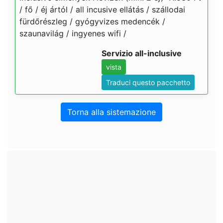
/ fő / éj ártól / all incusive ellátás / szállodai
fürdőrészleg / gyógyvizes medencék /
szaunavilág / ingyenes wifi /
Servizio all-inclusive
vista
Traduci questo pacchetto
Torna alla sistemazione