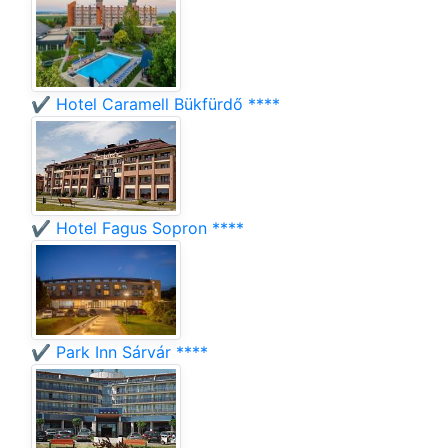
✔️ Hotel Caramell Bükfürdő ****
✔️ Hotel Fagus Sopron ****
✔️ Park Inn Sárvár ****