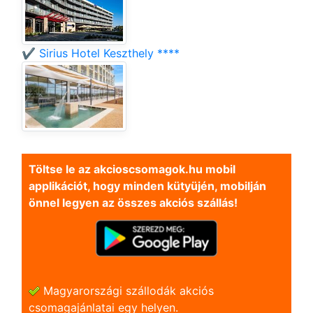
✔️ Sirius Hotel Keszthely ****
Töltse le az akcioscsomagok.hu mobil
applikációt, hogy minden kütyüjén, mobilján
önnel legyen az összes akciós szállás!
Magyarországi szállodák akciós
csomagajánlatai egy helyen.