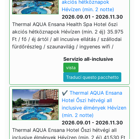
akciós hétköznapok
Hévízen (min. 2 notte)
2026.09.01 - 2026.11.30
Thermal AQUA Ensana Health Spa Hotel őszi
akciós hétköznapok Hévízen (min. 2 éj) 35.975
Ft / fő / éj ártól / all incusive ellátás / szállodai
fürdőrészleg / szaunavilág / ingyenes wifi /
Servizio all-inclusive
vista
Traduci questo pacchetto
✔️ Thermal AQUA Ensana
Hotel Őszi hétvégi all
inclusive élmények Hévízen
(min. 2 notte)
2026.09.01 - 2026.11.30
Thermal AQUA Ensana Hotel Őszi hétvégi all
inclusive élmények Hévízen (min. 2 éj) 41.530 Ft