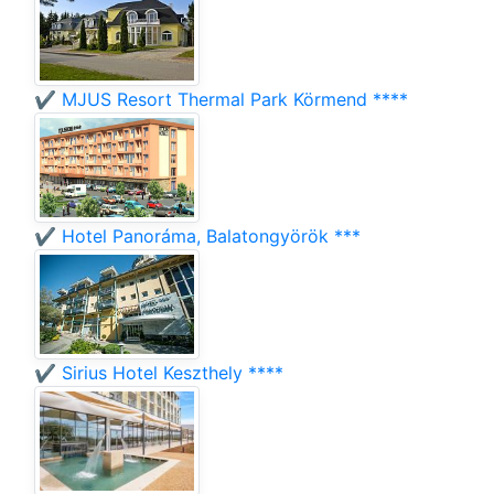
✔️ MJUS Resort Thermal Park Körmend ****
✔️ Hotel Panoráma, Balatongyörök ***
✔️ Sirius Hotel Keszthely ****