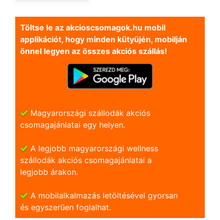
Töltse le az akcioscsomagok.hu mobil
applikációt, hogy minden kütyüjén, mobilján
önnel legyen az összes akciós szállás!
Magyarországi szállodák akciós
csomagajánlatai egy helyen.
A legjobb magyarországi wellness
szállodák akciós csomagajánlatai a
legjobb árakon.
A mobilalkalmazás letöltésével gyorsan
és egyszerũen foglalhat.