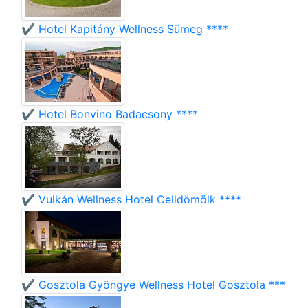
✔️ Hotel Kapitány Wellness Sümeg ****
✔️ Hotel Bonvino Badacsony ****
✔️ Vulkán Wellness Hotel Celldömölk ****
✔️ Gosztola Gyöngye Wellness Hotel Gosztola ***