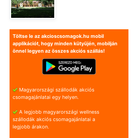
Töltse le az akcioscsomagok.hu mobil
applikációt, hogy minden kütyüjén, mobilján
önnel legyen az összes akciós szállás!
Magyarországi szállodák akciós
csomagajánlatai egy helyen.
A legjobb magyarországi wellness
szállodák akciós csomagajánlatai a
legjobb árakon.