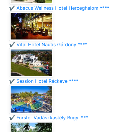
✔️ Abacus Wellness Hotel Herceghalom ****
✔️ Vital Hotel Nautis Gárdony ****
✔️ Session Hotel Ráckeve ****
✔️ Forster Vadászkastély Bugyi ***