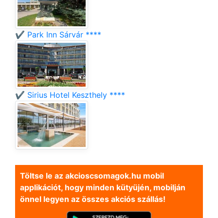
✔️ Park Inn Sárvár ****
✔️ Sirius Hotel Keszthely ****
Töltse le az akcioscsomagok.hu mobil
applikációt, hogy minden kütyüjén, mobilján
önnel legyen az összes akciós szállás!