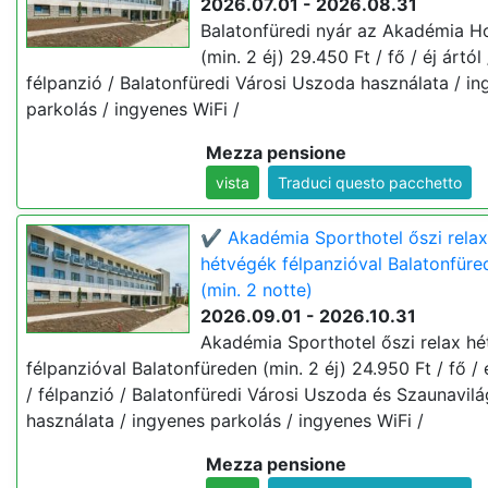
2026.07.01 - 2026.08.31
Balatonfüredi nyár az Akadémia H
(min. 2 éj) 29.450 Ft / fő / éj ártól 
félpanzió / Balatonfüredi Városi Uszoda használata / i
parkolás / ingyenes WiFi /
Mezza pensione
vista
Traduci questo pacchetto
✔️ Akadémia Sporthotel őszi relax
hétvégék félpanzióval Balatonfüre
(min. 2 notte)
2026.09.01 - 2026.10.31
Akadémia Sporthotel őszi relax h
félpanzióval Balatonfüreden (min. 2 éj) 24.950 Ft / fő / é
/ félpanzió / Balatonfüredi Városi Uszoda és Szaunavilá
használata / ingyenes parkolás / ingyenes WiFi /
Mezza pensione