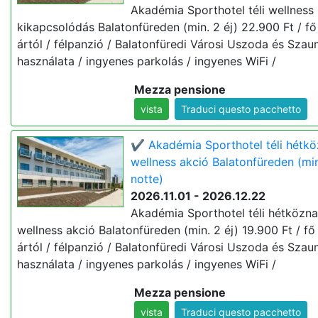
Akadémia Sporthotel téli wellness
kikapcsolódás Balatonfüreden (min. 2 éj) 22.900 Ft / fő 
ártól / félpanzió / Balatonfüredi Városi Uszoda és Szau
használata / ingyenes parkolás / ingyenes WiFi /
Mezza pensione
vista
Traduci questo pacchetto
✔️ Akadémia Sporthotel téli hétkö
wellness akció Balatonfüreden (min
notte)
2026.11.01 - 2026.12.22
Akadémia Sporthotel téli hétközna
wellness akció Balatonfüreden (min. 2 éj) 19.900 Ft / fő 
ártól / félpanzió / Balatonfüredi Városi Uszoda és Szau
használata / ingyenes parkolás / ingyenes WiFi /
Mezza pensione
vista
Traduci questo pacchetto