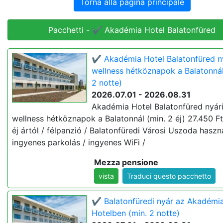
Torna alla pagina principale
Pacchetti - ✔️ Akadémia Hotel Balatonfüred
✔️ Akadémia Hotel Balatonfüred n
wellness hétköznapok a Balatonnál
2 notte)
2026.07.01 - 2026.08.31
Akadémia Hotel Balatonfüred nyár
wellness hétköznapok a Balatonnál (min. 2 éj) 27.450 Ft 
éj ártól / félpanzió / Balatonfüredi Városi Uszoda haszn
ingyenes parkolás / ingyenes WiFi /
Mezza pensione
vista
Traduci questo pacchetto
✔️ Balatonfüredi nyár az Akadémi
Hotelben (min. 2 notte)