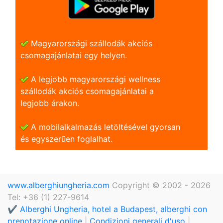
Magyarországi szállodák akciós
csomagajánlatai egy helyen.
A legjobb magyarországi wellness
szállodák akciós csomagajánlatai a
legjobb árakon.
A mobilalkalmazás letöltésével gyorsan
és egyszerũen foglalhat.
www.alberghiungheria.com
Copyright © 2002 - 2026
Tel: +36 (1) 227-9614
✔️ Alberghi Ungheria, hotel a Budapest, alberghi con
prenotazione online
|
Condizioni generali d'uso
|