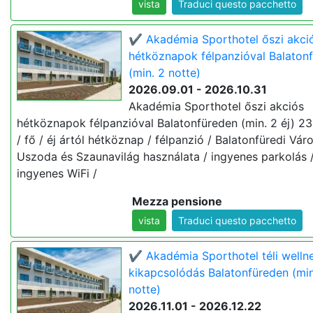
vista
Traduci questo pacchetto
✔️ Akadémia Sporthotel őszi akci
hétköznapok félpanzióval Balaton
(min. 2 notte)
2026.09.01 - 2026.10.31
Akadémia Sporthotel őszi akciós
hétköznapok félpanzióval Balatonfüreden (min. 2 éj) 23
/ fő / éj ártól hétköznap / félpanzió / Balatonfüredi Váro
Uszoda és Szaunavilág használata / ingyenes parkolás 
ingyenes WiFi /
Mezza pensione
vista
Traduci questo pacchetto
✔️ Akadémia Sporthotel téli welln
kikapcsolódás Balatonfüreden (min
notte)
2026.11.01 - 2026.12.22