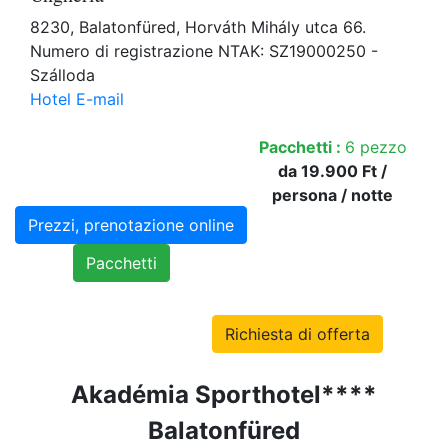
8230, Balatonfüred, Horváth Mihály utca 66.
Numero di registrazione NTAK: SZ19000250 -
Szálloda
Hotel E-mail
Pacchetti :
6 pezzo
da 19.900 Ft /
persona / notte
Prezzi, prenotazione online
Pacchetti
Richiesta di offerta
Akadémia Spo
rthotel****
Balatonfüred